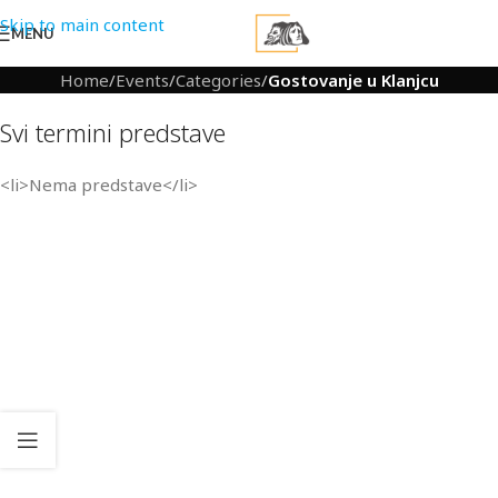
Skip to main content
MENU
Home
/
Events
/
Categories
/
Gostovanje u Klanjcu
Svi termini predstave
<li>Nema predstave</li>