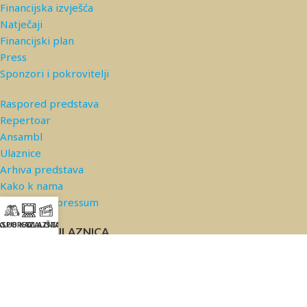
Financijska izvješća
Natječaji
Financijski plan
Press
Sponzori i pokrovitelji
Raspored predstava
Repertoar
Ansambl
Ulaznice
Arhiva predstava
Kako k nama
Kontakt/Impressum
ASPORED
KLUB KAZALIŠTA
ULAZNICE
PRODAJA ULAZNICA
© 2026 Kazalište Komedija |
Privatnost podataka
*