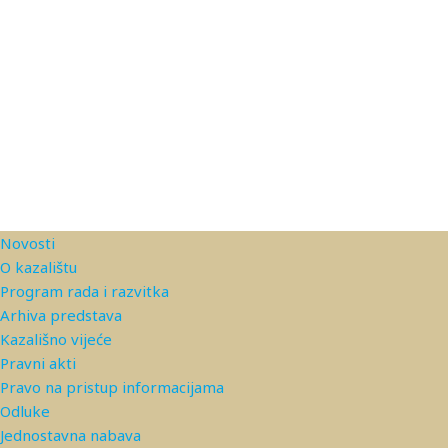
Novosti
O kazalištu
Program rada i razvitka
Arhiva predstava
Kazališno vijeće
Pravni akti
Pravo na pristup informacijama
Odluke
Jednostavna nabava