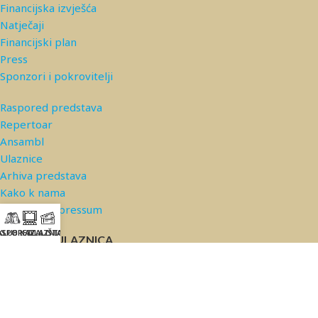
Financijska izvješća
Natječaji
Financijski plan
Press
Sponzori i pokrovitelji
Raspored predstava
Repertoar
Ansambl
Ulaznice
Arhiva predstava
Kako k nama
Kontakt/Impressum
ASPORED
KLUB KAZALIŠTA
ULAZNICE
PRODAJA ULAZNICA
© 2026 Kazalište Komedija |
Privatnost podataka
*