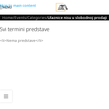
Skip to main content
MENU
Home
/
Events
/
Categories
/
Ulaznice nisu u slobodnoj prodaji
Svi termini predstave
<li>Nema predstave</li>