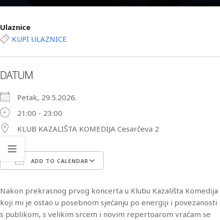
Ulaznice
KUPI ULAZNICE
DATUM
Petak, 29.5.2026.
21:00 - 23:00
KLUB KAZALIŠTA KOMEDIJA Cesarčeva 2
ADD TO CALENDAR
Download ICS
Google Calendar
iCa
Nakon prekrasnog prvog koncerta u Klubu Kazališta Komedija
koji mi je ostao u posebnom sjećanju po energiji i povezanosti
s publikom, s velikim srcem i novim repertoarom vraćam se