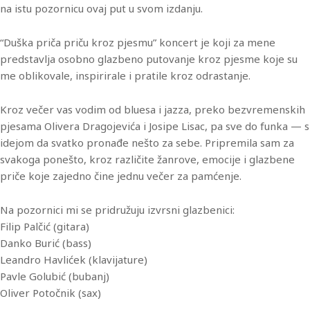
na istu pozornicu ovaj put u svom izdanju.
“Duška priča priču kroz pjesmu” koncert je koji za mene
predstavlja osobno glazbeno putovanje kroz pjesme koje su
me oblikovale, inspirirale i pratile kroz odrastanje.
Kroz večer vas vodim od bluesa i jazza, preko bezvremenskih
pjesama Olivera Dragojevića i Josipe Lisac, pa sve do funka — s
idejom da svatko pronađe nešto za sebe. Pripremila sam za
svakoga ponešto, kroz različite žanrove, emocije i glazbene
priče koje zajedno čine jednu večer za pamćenje.
Na pozornici mi se pridružuju izvrsni glazbenici:
Filip Palčić (gitara)
Danko Burić (bass)
Leandro Havlićek (klavijature)
Pavle Golubić (bubanj)
Oliver Potočnik (sax)