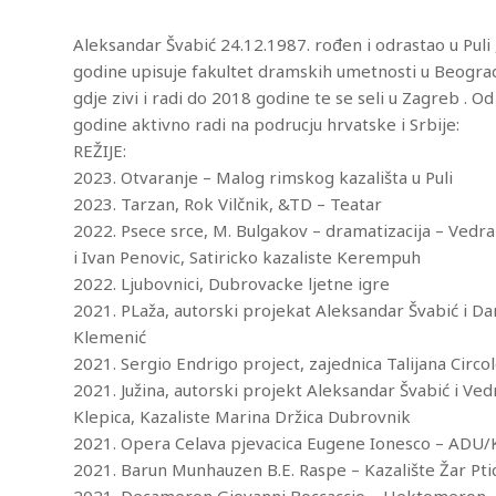
Aleksandar Švabić 24.12.1987. rođen i odrastao u Puli
godine upisuje fakultet dramskih umetnosti u Beogra
gdje zivi i radi do 2018 godine te se seli u Zagreb . O
godine aktivno radi na podrucju hrvatske i Srbije:
REŽIJE:
2023. Otvaranje – Malog rimskog kazališta u Puli
2023. Tarzan, Rok Vilčnik, &TD – Teatar
2022. Psece srce, M. Bulgakov – dramatizacija – Vedr
i Ivan Penovic, Satiricko kazaliste Kerempuh
2022. Ljubovnici, Dubrovacke ljetne igre
2021. PLaža, autorski projekat Aleksandar Švabić i D
Klemenić
2021. Sergio Endrigo project, zajednica Talijana Circol
2021. Južina, autorski projekt Aleksandar Švabić i Ve
Klepica, Kazaliste Marina Držica Dubrovnik
2021. Opera Celava pjevacica Eugene Ionesco – ADU/
2021. Barun Munhauzen B.E. Raspe – Kazalište Žar Pti