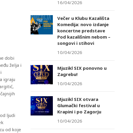
ć
16/04/2026
Večer u Klubu Kazališta
Komedija: novo izdanje
koncertne predstave
Pod kazališnim nebom –
songovi i stihovi
tlook Live
10/04/2026
ne dobi
đu želja i
Mjuzikl SIX ponovno u
i
Zagrebu!
 igraju
10/04/2026
rgitić,
čajnijih
Mjuzikl SIX otvara
Glumački festival u
Krapini i po Zagorju
od ljudi
10/04/2026
ek
icu od koje