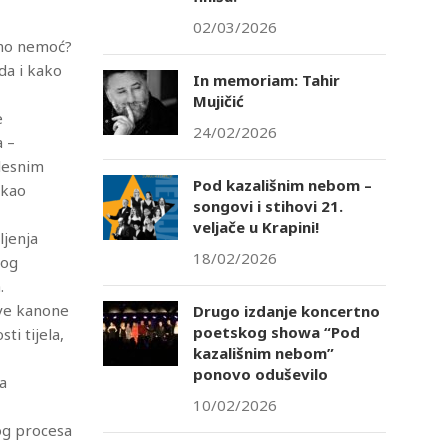
02/03/2026
samo nemoć?
da i kako
In memoriam: Tahir
Mujičić
e
24/02/2026
a –
elesnim
Pod kazališnim nebom –
 kao
songovi i stihovi 21.
veljače u Krapini!
ljenja
18/02/2026
kog
.
ove kanone
Drugo izdanje koncertno
poetskog showa “Pod
ti tijela,
kazališnim nebom”
ponovo oduševilo
ja
10/02/2026
kog procesa