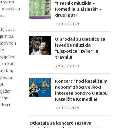
 u svom
“Praznik mjuzikla –
e okupljaju
Komedija & Lisinski” –
drugi put!
novi
30/01/2026
ljivosti
njem da
U prodaji su ulaznice za
ativno I
izvedbe mjuzikla
kao
“Ljepotica i zvijer” u
uspješno
travnju!
eć i kao
28/01/2026
atskih,
tavlja
Koncert “Pod kazališnim
je
nebom” zbog velikog
pješan
interesa ponovo u Klubu
jerne
Kazališta Komedija!
 Istri
26/01/2026
Otkazuje se koncert sastava