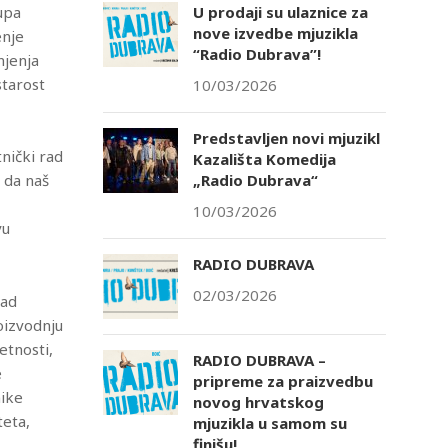
upa
U prodaji su ulaznice za
nove izvedbe mjuzikla
enje
“Radio Dubrava”!
njenja
starost
10/03/2026
Predstavljen novi mjuzikl
tnički rad
Kazališta Komedija
 da naš
„Radio Dubrava“
10/03/2026
vu
RADIO DUBRAVA
02/03/2026
zad
oizvodnju
etnosti,
RADIO DUBRAVA –
e
pripreme za praizvedbu
nike
novog hrvatskog
teta,
mjuzikla u samom su
finišu!