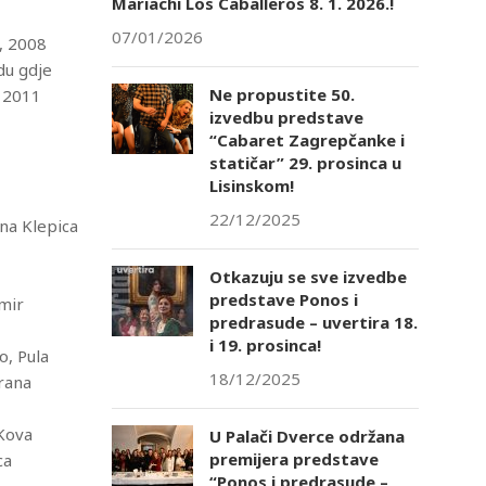
Mariachi Los Caballeros 8. 1. 2026.!
07/01/2026
 , 2008
du gdje
Ne propustite 50.
d 2011
izvedbu predstave
“Cabaret Zagrepčanke i
statičar” 29. prosinca u
Lisinskom!
22/12/2025
ana Klepica
Otkazuju se sve izvedbe
predstave Ponos i
amir
predrasude – uvertira 18.
i 19. prosinca!
o, Pula
18/12/2025
drana
Kova
U Palači Dverce održana
premijera predstave
ca
“Ponos i predrasude –