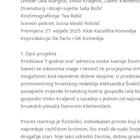
Izvode: Lela Margitić, Vinko Kraljević, Damir Klemeni
Dramaturg i dizajn svjetla: Saša Božić
Kostimografkinja: Tea Bašić
Scenski pokret: Ivona Medić Nikolić
Premijera: 27. veljače 2025. Klub Kazališta Komedija
Koprodukcija: De facto i GK Komedija
iCalendar
Office 365
Ou
1. Opis projekta
Predstava “I godine ove” adresira osobe kasnije život
baveći se odnosima snage i nemoći te procjepima izme
mogućnosti kod navedene dobne skupine. U predstav
prominentnog hrvatskog redatelja Aleksandra Švabića
ponajveće zvijezde hrvatskog teatra: gospođa Lela Ma
gospodin Vinko Kraljević u suradnji s jednim od najzna
hrvatskih plesača Damirom Klemenićem.
Proces starenja je fiziološki, individualan proces koji k
napreduje različitom brzinom, što znači da svaki čovj
drugačije stari. Nije lako odrediti životnu, dobnu gran