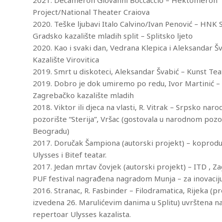
2021. Decameron Giovanni Boccaccio – Hektomeron
Project/National Theater Craiova
2020. Teške ljubavi Italo Calvino/Ivan Penović – HNK Sp
Gradsko kazalište mladih split – Splitsko ljeto
2020. Kao i svaki dan, Vedrana Klepica i Aleksandar Š
Kazalište Virovitica
2019. Smrt u diskoteci, Aleksandar Švabić – Kunst Tea
2019. Dobro je dok umiremo po redu, Ivor Martinić –
Zagrebačko kazalište mladih
2018. Viktor ili djeca na vlasti, R. Vitrak – Srpsko nar
pozorište “Sterija”, Vršac (gostovala u narodnom pozo
Beogradu)
2017. Doručak Šampiona (autorski projekt) – koprodu
Ulysses i Bitef teatar.
2017. Jedan mrtav čovjek (autorski projekt) – ITD , Z
PUF festival nagrađena nagradom Munja – za inovacij
2016. Stranac, R. Fasbinder – Filodramatica, Rijeka (p
izvedena 26. Marulićevim danima u Splitu) uvrštena n
repertoar Ulysses kazalista.