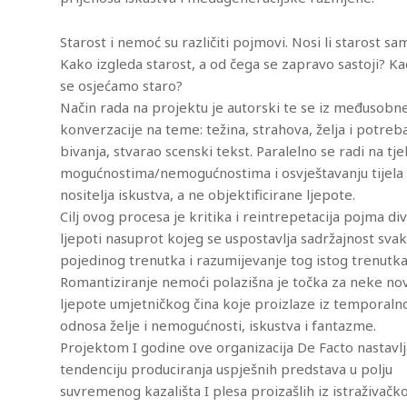
Starost i nemoć su različiti pojmovi. Nosi li starost 
Kako izgleda starost, a od čega se zapravo sastoji? Ka
se osjećamo staro?
Način rada na projektu je autorski te se iz međusobn
konverzacije na teme: težina, strahova, želja i potreb
bivanja, stvarao scenski tekst. Paralelno se radi na tj
mogućnostima/nemogućnostima i osvještavanju tijela
nositelja iskustva, a ne objektificirane ljepote.
Cilj ovog procesa je kritika i reintrepetacija pojma div
ljepoti nasuprot kojeg se uspostavlja sadržajnost sva
pojedinog trenutka i razumijevanje tog istog trenutka
Romantiziranje nemoći polazišna je točka za neke n
ljepote umjetničkog čina koje proizlaze iz temporalnos
odnosa želje i nemogućnosti, iskustva i fantazme.
Projektom I godine ove organizacija De Facto nastavl
tendenciju produciranja uspješnih predstava u polju
suvremenog kazališta I plesa proizašlih iz istraživač