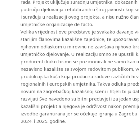
rada. Projekt uključuje suradnju umjetnika, dokazanih
području djelovanja i etabliranih u široj javnosti koji s
i surađuju u realizaciji ovog projekta, a nisu nužno čla
umjetničke organizacije de facto.
Velika vrijednost ove predstave je svakako davanje vid
starijim članovima kazališne zajednice, te upozorava
njihovim odlaskom u mirovinu ne završava njihovo kre
umjetničko djelovanje. U realizaciju smno se upustili 
producenti kako bismo se pozicionirali ne samo kao 
nezavisno kazalište sa svojom redovitom publikom, v
produkcijska kuća koja producira radove različitih hrv
regionalnih i europskih umjetnika. Takva odluka preds
novum na zagrebačkoj kazališnoj sceni i htjeli bi ju dal
razvijati Sve navedeno su bitni preduvjeti za jedan us
kazališni projekt a njegova je održivost nakon premi
izvedbe garantirana jer se očekuje igranja u Zagrebu i
2024. i 2025. godine.