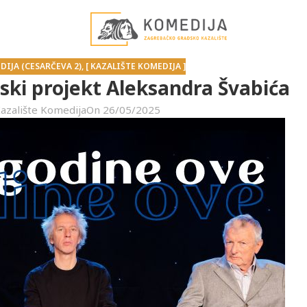
DIJA (CESARČEVA 2)
,
[ KAZALIŠTE KOMEDIJA ]
ski projekt Aleksandra Švabića
azalište Komedija
On 26/05/2025