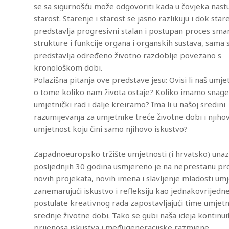
se sa sigurnošću može odgovoriti kada u čovjeka nast
starost. Starenje i starost se jasno razlikuju i dok star
predstavlja progresivni stalan i postupan proces sma
strukture i funkcije organa i organskih sustava, sama 
predstavlja određeno životno razdoblje povezano s
kronološkom dobi.
Polazišna pitanja ove predstave jesu: Ovisi li naš umje
o tome koliko nam života ostaje? Koliko imamo snage
umjetnički rad i dalje kreiramo? Ima li u našoj sredini
razumijevanja za umjetnike treće životne dobi i njiho
umjetnost koju čini samo njihovo iskustvo?
Zapadnoeuropsko tržište umjetnosti (i hrvatsko) una
posljednjih 30 godina usmjereno je na neprestanu pr
novih projekata, novih imena i slavljenje mladosti umj
zanemarujući iskustvo i refleksiju kao jednakovrijedn
postulate kreativnog rada zapostavljajući time umjet
srednje životne dobi. Tako se gubi naša ideja kontinui
prijenosa iskustva i međugeneracijske razmjene.