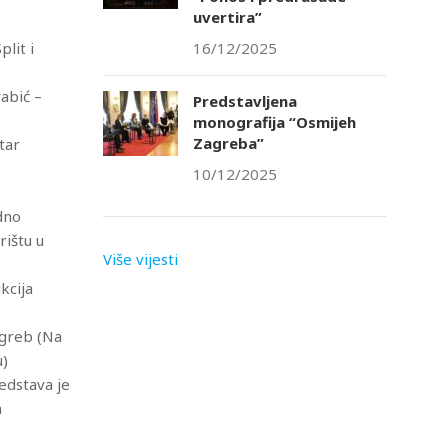
uvertira”
lit i
16/12/2025
vabić –
Predstavljena
monografija “Osmijeh
Zagreba”
tar
10/12/2025
odno
rištu u
Više vijesti
kcija
agreb (Na
u)
redstava je
a