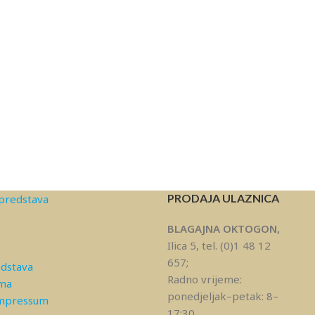
PRODAJA ULAZNICA
predstava
BLAGAJNA OKTOGON,
Ilica 5, tel. (0)1 48 12
657;
edstava
Radno vrijeme:
ama
ponedjeljak–petak: 8–
Impressum
17:30