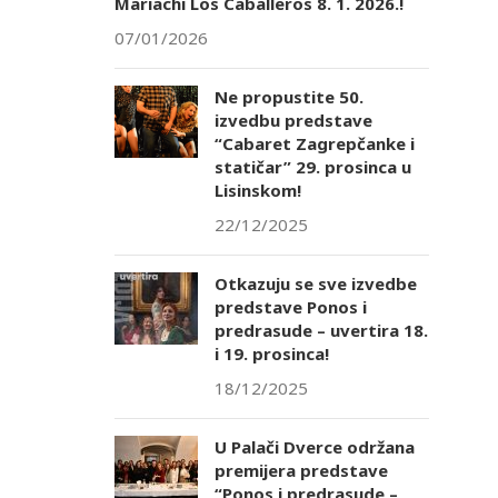
Mariachi Los Caballeros 8. 1. 2026.!
07/01/2026
Ne propustite 50.
izvedbu predstave
“Cabaret Zagrepčanke i
statičar” 29. prosinca u
Lisinskom!
22/12/2025
Otkazuju se sve izvedbe
predstave Ponos i
predrasude – uvertira 18.
i 19. prosinca!
18/12/2025
U Palači Dverce održana
premijera predstave
“Ponos i predrasude –