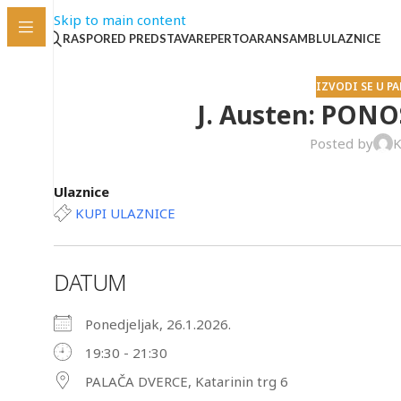
Skip to main content
RASPORED PREDSTAVA
REPERTOAR
ANSAMBL
ULAZNICE
IZVODI SE U P
J. Austen: PONO
Posted by
K
Ulaznice
KUPI ULAZNICE
DATUM
Ponedjeljak, 26.1.2026.
19:30 - 21:30
PALAČA DVERCE, Katarinin trg 6