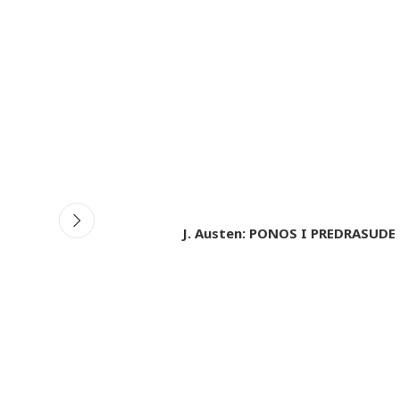
iCalendar
Office 365
Ou
J. Austen: PONOS I PREDRASUDE 