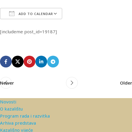
ADD TO CALENDAR
Download ICS
Google Calendar
iCa
[includeme post_id=19187]
Newer
Older
Novosti
O kazalištu
Program rada i razvitka
Arhiva predstava
Kazališno vijeće