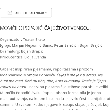
ADD TO CALENDAR
Download ICS
Google Calendar
iCa
MOMČILO POPADIĆ:
ČA JE ŽIVOT VENGO…
Organizator: Teatar Erato
Igraju: Marjan Nejašmić Banić, Petar Salečić i Bojan Brajčić
Dramaturg: Bojan Brajčić
Producentica: Lidija Ivanda
Cabaret inspiriran pjesmama, reportažama i prozom
legendarnog Momčila Popadića.
Čuješ li me je l’ ti drago
,
Ne
budi me mati
,
Reci mi tiho, tiho
,
Adio kumpanji
,
Imala je lijepu
rupicu na bradi
,.. nazivi su pjesama čije stihove potpisuje veliki
Momčilo Popadić. Svaka Popina pisana forma bila je jedno
malo putovanje, na kojem bi se na kraju, vrlo često, smijali sebi
samima. U svakom kutku njegove kreacije, stajao je čovjek koji