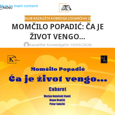
Skip to main content
MENU
KLUB KAZALIŠTA KOMEDIJA (CESARČEVA 2)
MOMČILO POPADIĆ: ČA JE
ŽIVOT VENGO…
Kazalište Komedija
On 10/03/2026