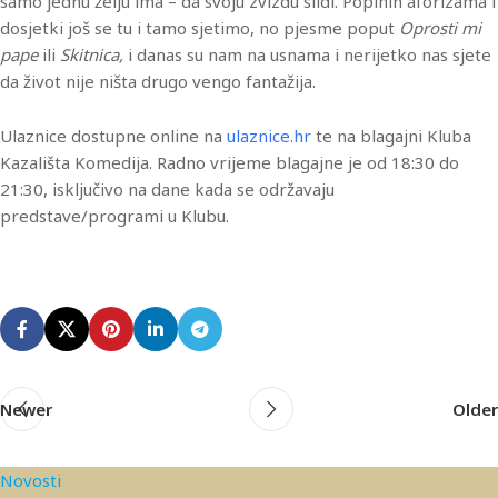
samo jednu želju ima – da svoju zvizdu slidi. Popinih aforizama i
dosjetki još se tu i tamo sjetimo, no pjesme poput
Oprosti mi
pape
ili
Skitnica,
i danas su nam na usnama i nerijetko nas sjete
da život nije ništa drugo vengo fantažija.
Ulaznice dostupne online na
ulaznice.hr
te na blagajni Kluba
Kazališta Komedija. Radno vrijeme blagajne je od 18:30 do
21:30, isključivo na dane kada se održavaju
predstave/programi u Klubu.
Newer
Older
Novosti