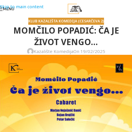
Skip to main content
MENU
KLUB KAZALIŠTA KOMEDIJA (CESARČEVA 2)
MOMČILO POPADIĆ: ČA JE
ŽIVOT VENGO…
Kazalište Komedija
On 19/02/2025