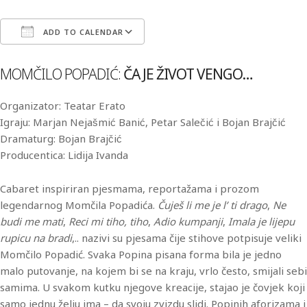
ADD TO CALENDAR
Download ICS
Google Calendar
iCa
MOMČILO POPADIĆ:
ČA JE ŽIVOT VENGO…
Organizator: Teatar Erato
Igraju: Marjan Nejašmić Banić, Petar Salečić i Bojan Brajčić
Dramaturg: Bojan Brajčić
Producentica: Lidija Ivanda
Cabaret inspiriran pjesmama, reportažama i prozom
legendarnog Momčila Popadića.
Čuješ li me je l’ ti drago
,
Ne
budi me mati
,
Reci mi tiho, tiho
,
Adio kumpanji
,
Imala je lijepu
rupicu na bradi
,.. nazivi su pjesama čije stihove potpisuje veliki
Momčilo Popadić. Svaka Popina pisana forma bila je jedno
malo putovanje, na kojem bi se na kraju, vrlo često, smijali sebi
samima. U svakom kutku njegove kreacije, stajao je čovjek koji
samo jednu želju ima – da svoju zvizdu slidi. Popinih aforizama i