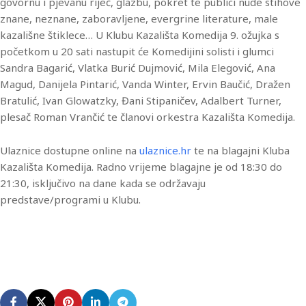
govornu i pjevanu riječ, glazbu, pokret te publici nude stihove
znane, neznane, zaboravljene, evergrine literature, male
kazališne štiklece… U Klubu Kazališta Komedija 9. ožujka s
početkom u 20 sati nastupit će Komedijini solisti i glumci
Sandra Bagarić, Vlatka Burić Dujmović, Mila Elegović, Ana
Magud, Danijela Pintarić, Vanda Winter, Ervin Baučić, Dražen
Bratulić, Ivan Glowatzky, Đani Stipaničev, Adalbert Turner,
plesač Roman Vrančić te članovi orkestra Kazališta Komedija.
Ulaznice dostupne online na
ulaznice.hr
te na blagajni Kluba
Kazališta Komedija. Radno vrijeme blagajne je od 18:30 do
21:30, isključivo na dane kada se održavaju
predstave/programi u Klubu.