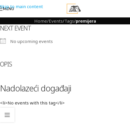
Skip to main content
MENU
Home
/
Events
/
Tags
/
premijera
NEXT EVENT
No upcoming events
OPIS
Nadolazeći događaji
<li>No events with this tag</li>