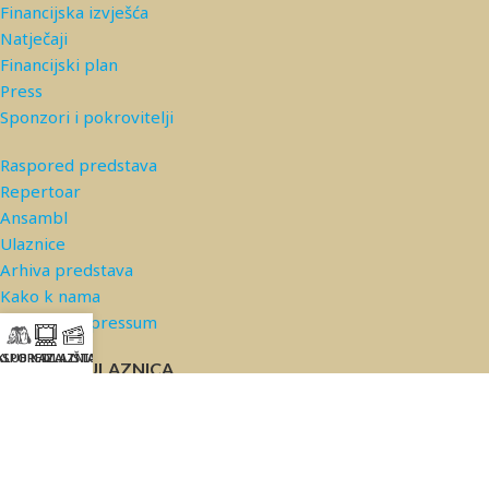
Financijska izvješća
Natječaji
Financijski plan
Press
Sponzori i pokrovitelji
Raspored predstava
Repertoar
Ansambl
Ulaznice
Arhiva predstava
Kako k nama
Kontakt/Impressum
ASPORED
KLUB KAZALIŠTA
ULAZNICE
PRODAJA ULAZNICA
© 2026 Kazalište Komedija |
Privatnost podataka
*