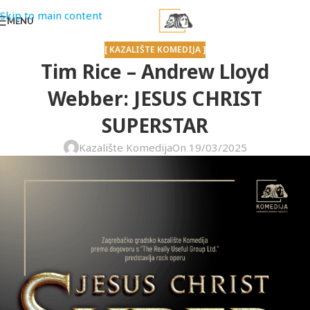
Skip to main content
MENU
[ KAZALIŠTE KOMEDIJA ]
Tim Rice – Andrew Lloyd
Webber: JESUS CHRIST
SUPERSTAR
Kazalište Komedija
On 19/03/2025