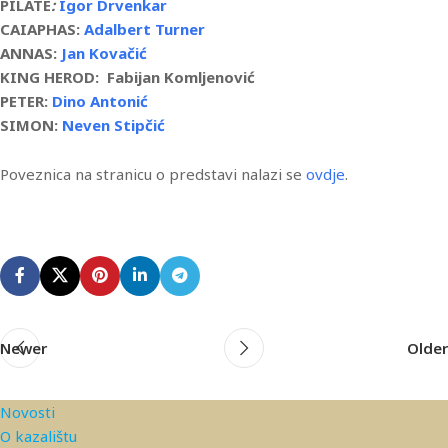
PILATE
:
Igor Drvenkar
CAIAPHAS:
Adalbert Turner
ANNAS:
Jan Kovačić
KING HEROD:
Fabijan Komljenović
PETER:
Dino Antonić
SIMON:
Neven Stipčić
Poveznica na stranicu o predstavi nalazi se
ovdje
.
Newer
Older
Novosti
O kazalištu