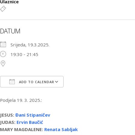
Ulaznice
DATUM
Srijeda, 19.3.2025.
19:30 - 21:45
ADD TO CALENDAR
Download ICS
Google Calendar
iCa
Podjela 19. 3. 2025.:
JESUS:
Đani Stipaničev
JUDAS:
Ervin Baučić
MARY MAGDALENE:
Renata Sabljak