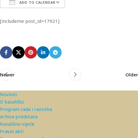
ADD TO CALENDAR
Download ICS
Google Calendar
iCa
[includeme post_id=17921]
Newer
Older
Novosti
O kazalištu
Program rada i razvitka
Arhiva predstava
Kazališno vijeće
Pravni akti