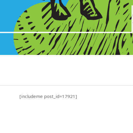
[includeme post_id=17921]