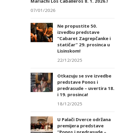
Mariachi Los Caballeros 8. 1. 2026.!
07/01/2026
Ne propustite 50.
izvedbu predstave
“Cabaret Zagrepčanke i
statičar” 29. prosinca u
Lisinskom!
22/12/2025
Otkazuju se sve izvedbe
predstave Ponos i
predrasude – uvertira 18.
i 19. prosinca!
18/12/2025
U Palači Dverce održana
premijera predstave
“Ponos i predrasude –