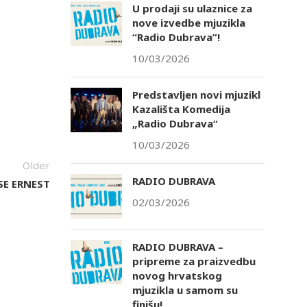
U prodaji su ulaznice za
nove izvedbe mjuzikla
“Radio Dubrava”!
10/03/2026
tlook Live
Predstavljen novi mjuzikl
Kazališta Komedija
„Radio Dubrava“
10/03/2026
Older
RADIO DUBRAVA
 SE ERNEST
02/03/2026
RADIO DUBRAVA –
pripreme za praizvedbu
novog hrvatskog
mjuzikla u samom su
finišu!