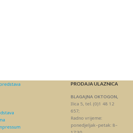
PRODAJA ULAZNICA
predstava
BLAGAJNA OKTOGON,
Ilica 5, tel. (0)1 48 12
657;
edstava
Radno vrijeme:
ama
ponedjeljak–petak: 8–
Impressum
17:30