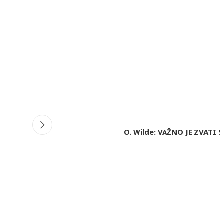
iCalendar
Office 365
Ou
O. Wilde: VAŽNO JE ZVATI