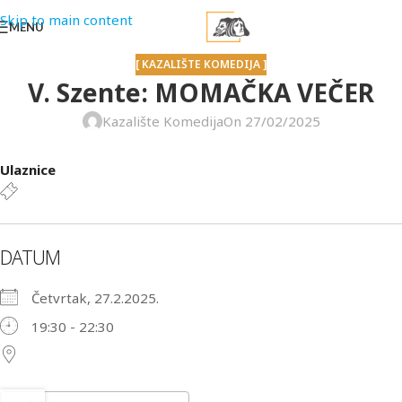
Skip to main content
MENU
[ KAZALIŠTE KOMEDIJA ]
V. Szente: MOMAČKA VEČER
Kazalište Komedija
On 27/02/2025
Ulaznice
DATUM
Četvrtak, 27.2.2025.
19:30 - 22:30