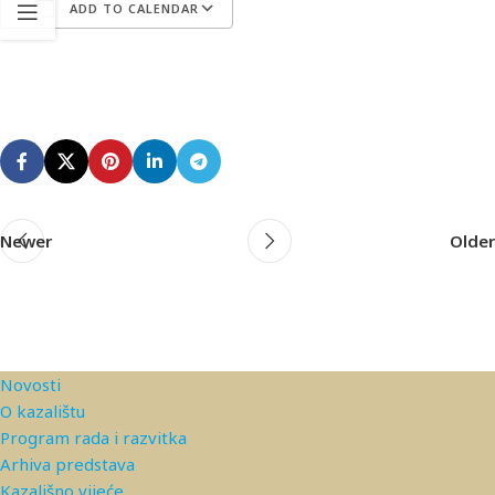
ADD TO CALENDAR
Download ICS
Google Calendar
iCa
Newer
Older
Novosti
O kazalištu
Program rada i razvitka
Arhiva predstava
Kazališno vijeće