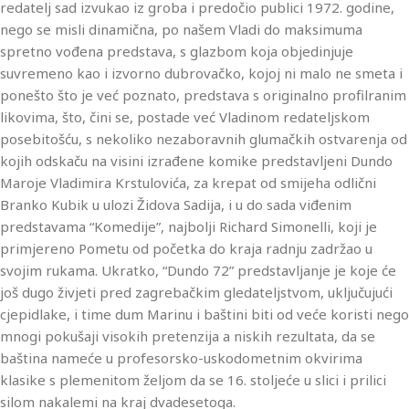
redatelj sad izvukao iz groba i predočio publici 1972. godine,
nego se misli dinamična, po našem Vladi do maksimuma
spretno vođena predstava, s glazbom koja objedinjuje
suvremeno kao i izvorno dubrovačko, kojoj ni malo ne smeta i
ponešto što je već poznato, predstava s originalno profilranim
likovima, što, čini se, postade već Vladinom redateljskom
posebitošću, s nekoliko nezaboravnih glumačkih ostvarenja od
kojih odskaču na visini izrađene komike predstavljeni Dundo
Maroje Vladimira Krstulovića, za krepat od smijeha odlični
Branko Kubik u ulozi Židova Sadija, i u do sada viđenim
predstavama “Komedije”, najbolji Richard Simonelli, koji je
primjereno Pometu od početka do kraja radnju zadržao u
svojim rukama. Ukratko, “Dundo 72” predstavljanje je koje će
još dugo živjeti pred zagrebačkim gledateljstvom, uključujući
cjepidlake, i time dum Marinu i baštini biti od veće koristi nego
mnogi pokušaji visokih pretenzija a niskih rezultata, da se
baština nameće u profesorsko-uskodometnim okvirima
klasike s plemenitom željom da se 16. stoljeće u slici i prilici
silom nakalemi na kraj dvadesetoga.