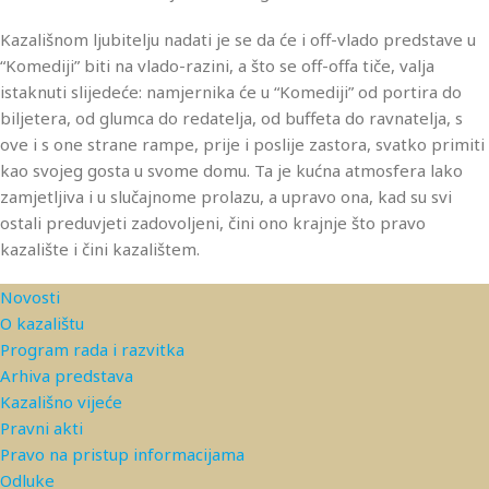
Kazališnom ljubitelju nadati je se da će i off-vlado predstave u
“Komediji” biti na vlado-razini, a što se off-offa tiče, valja
istaknuti slijedeće: namjernika će u “Komediji” od portira do
biljetera, od glumca do redatelja, od buffeta do ravnatelja, s
ove i s one strane rampe, prije i poslije zastora, svatko primiti
kao svojeg gosta u svome domu. Ta je kućna atmosfera lako
zamjetljiva i u slučajnome prolazu, a upravo ona, kad su svi
ostali preduvjeti zadovoljeni, čini ono krajnje što pravo
kazalište i čini kazalištem.
Novosti
O kazalištu
Program rada i razvitka
Arhiva predstava
Kazališno vijeće
Pravni akti
Pravo na pristup informacijama
Odluke