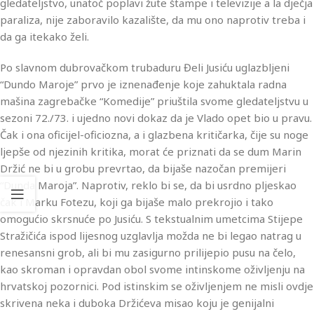
gledateljstvo, unatoč poplavi žute štampe i televizije a la dječja
paraliza, nije zaboravilo kazalište, da mu ono naprotiv treba i
da ga itekako želi.
Po slavnom dubrovačkom trubaduru Đeli Jusiću uglazbljeni
“Dundo Maroje” prvo je iznenađenje koje zahuktala radna
mašina zagrebačke “Komedije” priuštila svome gledateljstvu u
sezoni 72./73. i ujedno novi dokaz da je Vlado opet bio u pravu.
Čak i ona oficijel-oficiozna, a i glazbena kritičarka, čije su noge
ljepše od njezinih kritika, morat će priznati da se dum Marin
Držić ne bi u grobu prevrtao, da bijaše nazočan premijeri
“Dunda Maroja”. Naprotiv, reklo bi se, da bi usrdno pljeskao
čak i Marku Fotezu, koji ga bijaše malo prekrojio i tako
omogućio skrsnuće po Jusiću. S tekstualnim umetcima Stijepe
Stražičića ispod lijesnog uzglavlja možda ne bi legao natrag u
renesansni grob, ali bi mu zasigurno prilijepio pusu na čelo,
kao skroman i opravdan obol svome intinskome oživljenju na
hrvatskoj pozornici. Pod istinskim se oživljenjem ne misli ovdje
skrivena neka i duboka Držićeva misao koju je genijalni