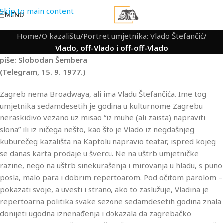
Skip to main content
MENU
Home
/
O kazalištu
/
Portret umjetnika: Vlado Štefančić
/
Vlado, off-Vlado i off-off-Vlado
piše: Slobodan Šembera
(Telegram, 15. 9. 1977.)
Zagreb nema Broadwaya, ali ima Vladu Štefančića. Ime tog
umjetnika sedamdesetih je godina u kulturnome Zagrebu
neraskidivo vezano uz misao “iz muhe (ali zaista) napraviti
slona” ili iz ničega nešto, kao što je Vlado iz negdašnjeg
kuburečeg kazališta na Kaptolu napravio teatar, ispred kojeg
se danas karta prodaje u švercu. Ne na uštrb umjetničke
razine, nego na uštrb sinekurašenja i mirovanja u hladu, s puno
posla, malo para i dobrim repertoarom. Pod očitom parolom –
pokazati svoje, a uvesti i strano, ako to zaslužuje, Vladina je
repertoarna politika svake sezone sedamdesetih godina znala
donijeti ugodna iznenađenja i dokazala da zagrebačko