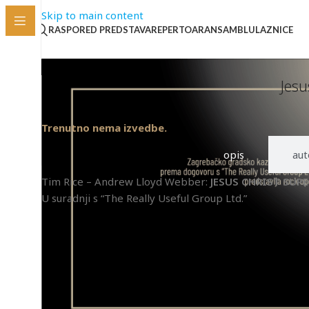
Skip to main content
RASPORED PREDSTAVA
REPERTOAR
ANSAMBL
ULAZNICE
Jesu
Trenutno nema izvedbe.
opis
aut
Tim Rice – Andrew Lloyd Webber:
JESUS CHRIST SUP
U suradnji s “The Really Useful Group Ltd.”