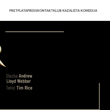
PRETPLATA
PRESS
KONTAKT
KLUB KAZALIŠTA KOMEDIJA
NOVOSTI
Koncertom “Praznik
mjuzikla” Komedija
završila kazališnu sezonu
01/07/2026
Mjuzikl Mamma Mia!
oduševio Malo rimsko
kazalište!