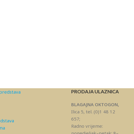
PRODAJA ULAZNICA
predstava
BLAGAJNA OKTOGON,
Ilica 5, tel. (0)1 48 12
657;
edstava
Radno vrijeme:
ama
ponedjeljak–petak: 8–