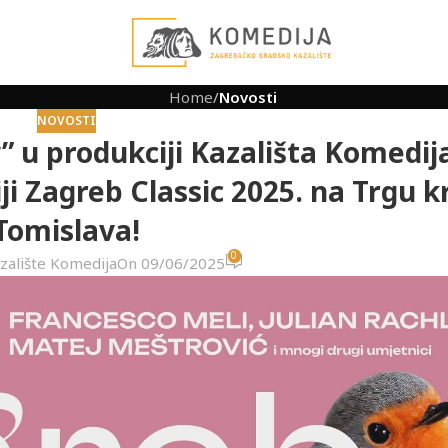
Home
/
Novosti
NOVOSTI
 u produkciji Kazališta Komedij
i Zagreb Classic 2025. na Trgu kr
Tomislava!
0
zalište Komedija
On 09/06/2025