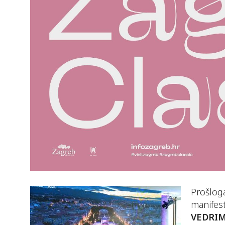
Prošloga
manifes
VEDRI