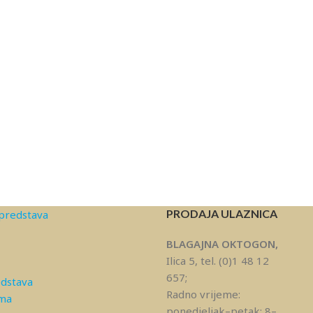
PRODAJA ULAZNICA
predstava
BLAGAJNA OKTOGON,
Ilica 5, tel. (0)1 48 12
657;
edstava
Radno vrijeme:
ama
ponedjeljak–petak: 8–