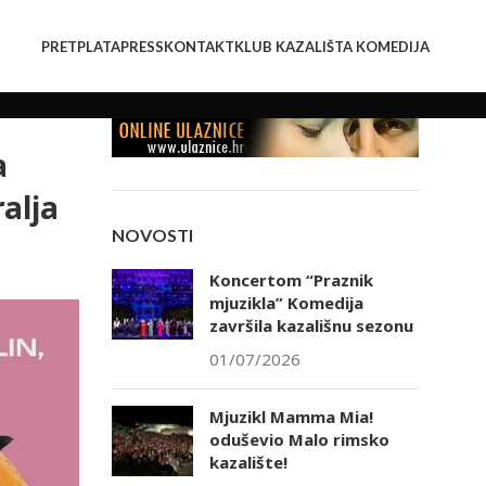
PRETPLATA
PRESS
KONTAKT
KLUB KAZALIŠTA KOMEDIJA
a
alja
NOVOSTI
Koncertom “Praznik
mjuzikla” Komedija
završila kazališnu sezonu
01/07/2026
Mjuzikl Mamma Mia!
oduševio Malo rimsko
kazalište!