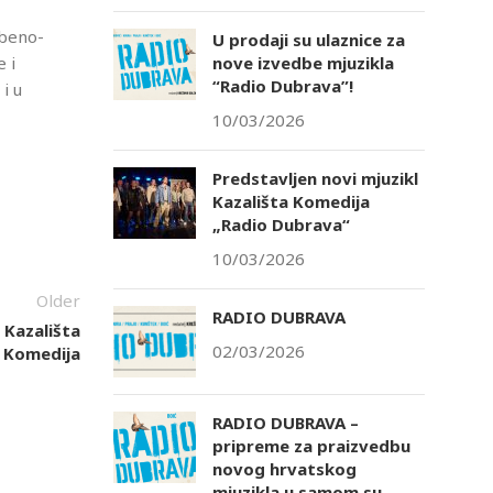
zbeno-
U prodaji su ulaznice za
e i
nove izvedbe mjuzikla
“Radio Dubrava”!
 i u
10/03/2026
Predstavljen novi mjuzikl
Kazališta Komedija
„Radio Dubrava“
10/03/2026
Older
RADIO DUBRAVA
 Kazališta
02/03/2026
Komedija
RADIO DUBRAVA –
pripreme za praizvedbu
novog hrvatskog
mjuzikla u samom su