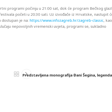
rtni programi počinju u 21:00 sat, dok će program Bečkog gla
estivala početi u 20:30 sati. Uz izvođače iz Hrvatske, nastupit ć
am dostupan je na:
https://www.infozagreb.hr/zagreb-classic
, kao
slučaju nepovoljnih vremenski uvjeta, programi se, sukladno
Predstavljena monografija Đani Šegina, legenda