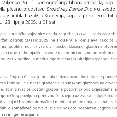
j Miljenko Puljić i koreografkinja Tihana Strmečki, koja j
vila plesnu predstavu
Broadway Dance Show
u izvedbi
 ansambla Kazališta Komedija, koja će premijerno biti
, 28. lipnja 2025. u 21 sat.
aciji Turističke zajednice grada Zagreba (TZGZ), Grada Zagreba
ržati
Zagreb Classic 2025.
na Trgu kralja Tomislava
. Tako će, 
rama
, publika moći uživati u vrhunskoj klasičnoj glazbi na otvor
 jazza i opere do mjuzikla izvode glazbenici odavno potvrđeni na
od 2016. godine, a među umjetnicima i ljubiteljima glazbe uživa
acija Zagreb Classic je postala neizostavan dio kulturne ponud
jeta i simbol je susreta građana s vrhunskom glazbom na otvor
e, Tomislavac će postati glazbena pozornica pod zvijezdama, a
jetničkog paviljona ponovno će oživjeti uz zvuke najljepših dje
ahvaljujući brojnim domaćim i međunarodnim umjetnicima“, rek
elnik Tomašević
pozvavši sve da posjete besplatan Zagreb Cla
n svim generacijama.