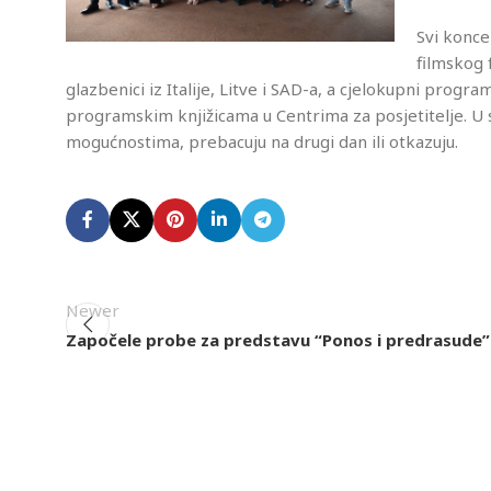
Svi konce
filmskog f
glazbenici iz Italije, Litve i SAD-a, a cjelokupni progr
programskim knjižicama u Centrima za posjetitelje. U 
mogućnostima, prebacuju na drugi dan ili otkazuju.
Newer
Započele probe za predstavu “Ponos i predrasude”