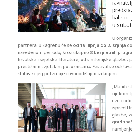
ravnatel
predsta
baletnog
u subotu
U organiz
partnera, u Zagrebu će se
od 19. lipnja do 2. srpnja
od
navedenom periodu, kroz ukupno
8 besplatnih prog
hrvatske i svjetske literature, od simfonijske glazbe,
prestižnim svjetskim pozornicama. Festival se održava 
status kojeg potvrđuje i ovogodišnjim izdanjem.
„Manifest
tijekom l
ove godin
ispred Um
glazbe, z
gradonač
namijenje