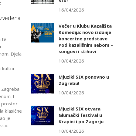
SIX!
e
16/04/2026
 izvedena
Večer u Klubu Kazališta
Komedija: novo izdanje
koncertne predstave
 te
Pod kazališnim nebom –
u
songovi i stihovi
enom. Djela
10/04/2026
 kultni
Mjuzikl SIX ponovno u
Zagrebu!
e Zagreba
10/04/2026
enom. I
 prostor
Mjuzikl SIX otvara
la klasične
Glumački festival u
ao je
Krapini i po Zagorju
ssic
10/04/2026