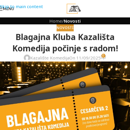
Skip to main content
MENU
Home
/
Novosti
NOVOSTI
Blagajna Kluba Kazališta
Komedija počinje s radom!
0
Kazalište Komedija
On 11/09/2025