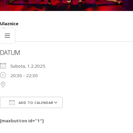
Ulaznice
DATUM
Subota, 1.2.2025.
20:30 - 22:30
ADD TO CALENDAR
Download ICS
Google Calendar
iCa
[maxbutton id=”1″]