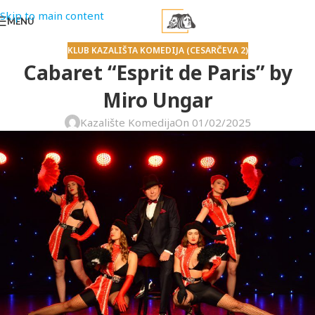
Skip to main content
MENU
KLUB KAZALIŠTA KOMEDIJA (CESARČEVA 2)
Cabaret “Esprit de Paris” by
Miro Ungar
Kazalište Komedija
On 01/02/2025