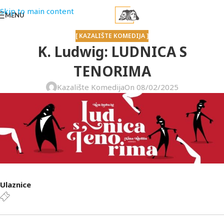
Skip to main content
MENU
[ KAZALIŠTE KOMEDIJA ]
K. Ludwig: LUDNICA S
TENORIMA
Kazalište Komedija
On 08/02/2025
Ulaznice