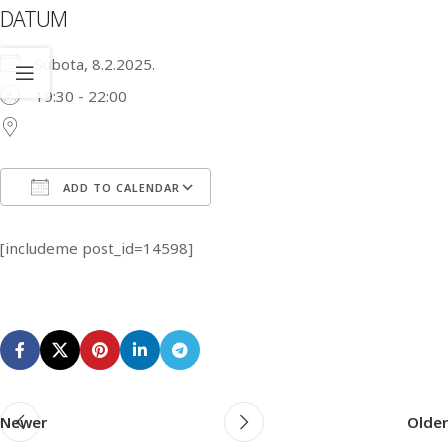
DATUM
Subota, 8.2.2025.
19:30 - 22:00
ADD TO CALENDAR
Download ICS
Google Calendar
iCa
[includeme post_id=14598]
Newer
Older