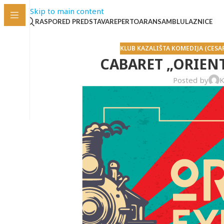
Skip to main content
RASPORED PREDSTAVA
REPERTOAR
ANSAMBL
ULAZNICE
KLUB KAZALIŠTA KOMEDIJA (CESA
CABARET „ORIEN
Posted by
K