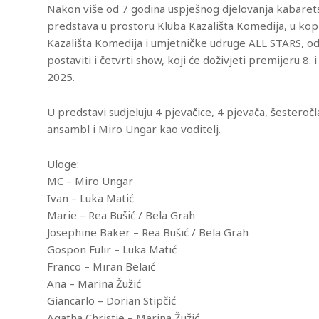
Nakon više od 7 godina uspješnog djelovanja kabaret
predstava u prostoru Kluba Kazališta Komedija, u kop
Kazališta Komedija i umjetničke udruge ALL STARS, od
postaviti i četvrti show, koji će doživjeti premijeru 8. i
2025.
U predstavi sudjeluju 4 pjevačice, 4 pjevača, šesteročl
ansambl i Miro Ungar kao voditelj.
Uloge:
MC – Miro Ungar
Ivan – Luka Matić
Marie – Rea Bušić / Bela Grah
Josephine Baker – Rea Bušić / Bela Grah
Gospon Fulir – Luka Matić
Franco – Miran Belaić
Ana – Marina Žužić
Giancarlo – Dorian Stipčić
Agatha Christie – Marina Žužić