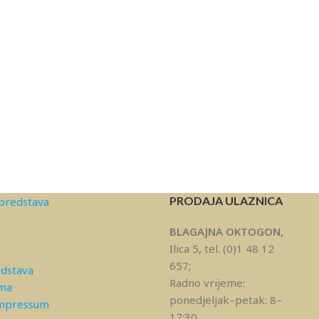
PRODAJA ULAZNICA
predstava
BLAGAJNA OKTOGON,
Ilica 5, tel. (0)1 48 12
657;
edstava
Radno vrijeme:
ama
ponedjeljak–petak: 8–
Impressum
17:30