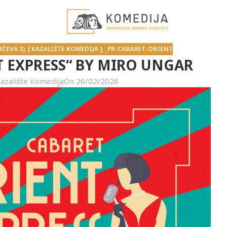
RČEVA 2)
,
[ KAZALIŠTE KOMEDIJA ]
,
_PR-CABARET-ORIENT
T EXPRESS“ BY MIRO UNGAR
azalište Komedija
On 26/02/2026