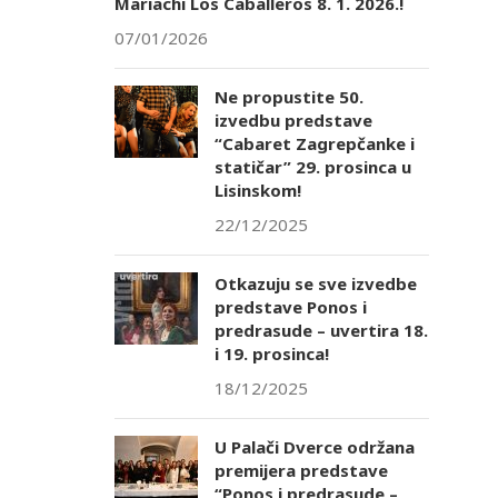
Mariachi Los Caballeros 8. 1. 2026.!
07/01/2026
Ne propustite 50.
izvedbu predstave
“Cabaret Zagrepčanke i
statičar” 29. prosinca u
Lisinskom!
22/12/2025
Otkazuju se sve izvedbe
predstave Ponos i
predrasude – uvertira 18.
i 19. prosinca!
18/12/2025
U Palači Dverce održana
premijera predstave
“Ponos i predrasude –