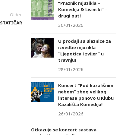
“Praznik mjuzikla –
Komedija & Lisinski” –
Older
drugi put!
 STATIČAR
30/01/2026
U prodaji su ulaznice za
izvedbe mjuzikla
“Ljepotica i zvijer” u
travnju!
28/01/2026
Koncert “Pod kazališnim
nebom” zbog velikog
interesa ponovo u Klubu
Kazališta Komedija!
26/01/2026
Otkazuje se koncert sastava