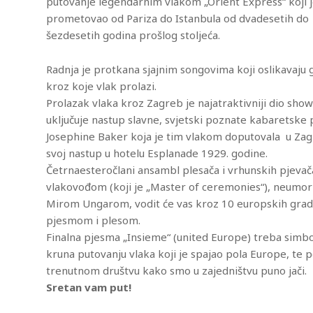
putovanje legendarnim vlakom „Orient Express“ koji 
prometovao od Pariza do Istanbula od dvadesetih do
šezdesetih godina prošlog stoljeća.
Radnja je protkana sjajnim songovima koji oslikavaju
kroz koje vlak prolazi.
iCalendar
Office 365
Ou
Prolazak vlaka kroz Zagreb je najatraktivniji dio show
uključuje nastup slavne, svjetski poznate kabaretske 
Josephine Baker koja je tim vlakom doputovala u Za
svoj nastup u hotelu Esplanade 1929. godine.
Četrnaesteročlani ansambl plesača i vrhunskih pjevača
vlakovođom (koji je „Master of ceremonies“), neumo
Mirom Ungarom, vodit će vas kroz 10 europskih gra
pjesmom i plesom.
Finalna pjesma „Insieme“ (united Europe) treba simbol
kruna putovanju vlaka koji je spajao pola Europe, te 
trenutnom društvu kako smo u zajedništvu puno jači.
Sretan vam put!