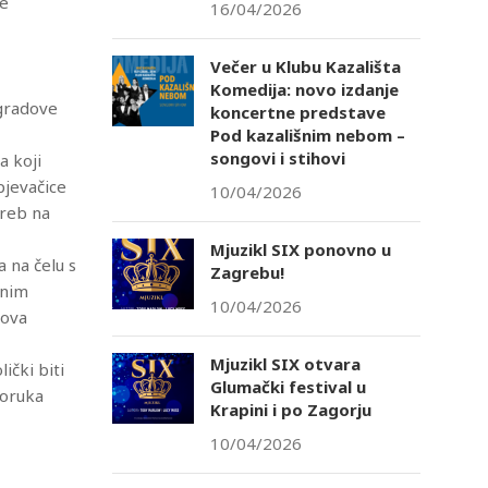
je
16/04/2026
Večer u Klubu Kazališta
Komedija: novo izdanje
 gradove
koncertne predstave
tlook Live
Pod kazališnim nebom –
songovi i stihovi
a koji
pjevačice
10/04/2026
greb na
Mjuzikl SIX ponovno u
 na čelu s
Zagrebu!
rnim
10/04/2026
dova
Mjuzikl SIX otvara
ički biti
Glumački festival u
poruka
Krapini i po Zagorju
10/04/2026