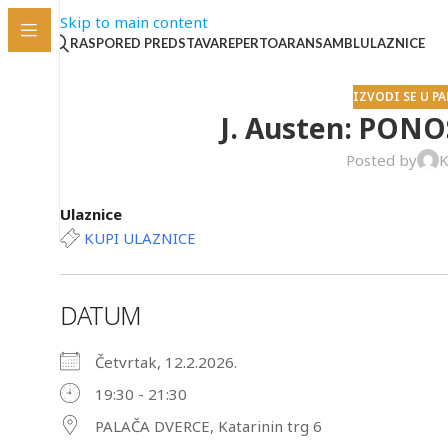
Skip to main content
RASPORED PREDSTAVA
REPERTOAR
ANSAMBL
ULAZNICE
IZVODI SE U P
J. Austen: PONO
Posted by
K
Ulaznice
KUPI ULAZNICE
DATUM
Četvrtak, 12.2.2026.
19:30 - 21:30
PALAČA DVERCE, Katarinin trg 6