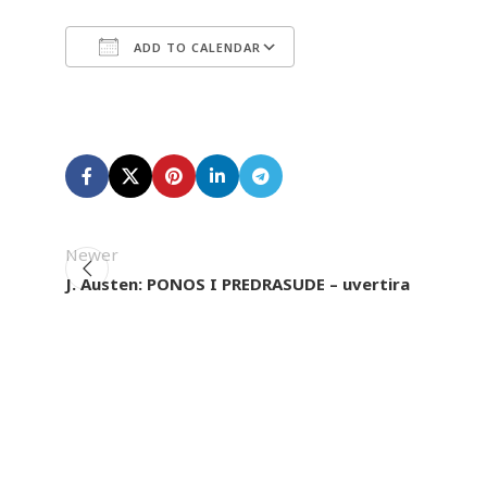
ADD TO CALENDAR
Download ICS
Google Calendar
Newer
J. Austen: PONOS I PREDRASUDE – uvertira