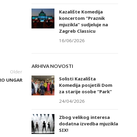
Kazalište Komedija
koncertom “Praznik
mjuzikla” sudjeluje na
tlook Live
Zagreb Classicu
16/06/2026
ARHIVA NOVOSTI
Older
Solisti Kazališta
IRO UNGAR
Komedija posjetili Dom
za starije osobe “Park”
24/04/2026
Zbog velikog interesa
dodatna izvedba mjuzikla
SIX!