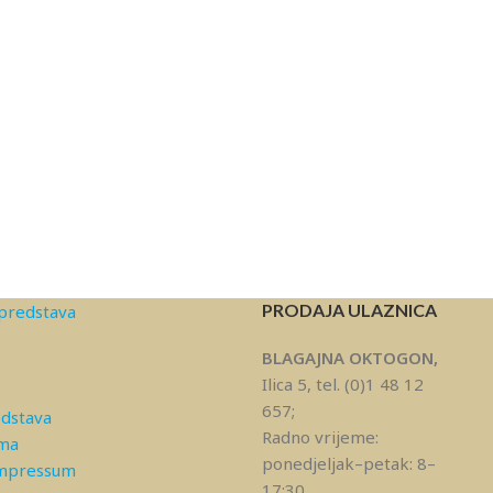
PRODAJA ULAZNICA
predstava
BLAGAJNA OKTOGON,
Ilica 5, tel. (0)1 48 12
657;
edstava
Radno vrijeme:
ama
ponedjeljak–petak: 8–
Impressum
17:30