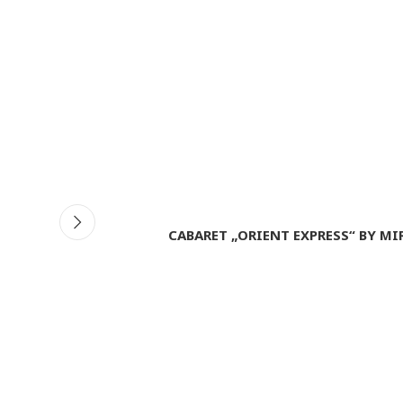
iCalendar
Office 365
Ou
CABARET „ORIENT EXPRESS“ BY M