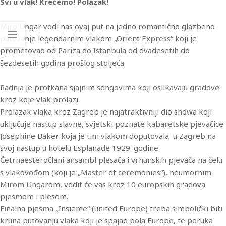
Svi u vlak! Krećemo! Polazak!
Miro Ungar vodi nas ovaj put na jedno romantično glazbeno
putovanje legendarnim vlakom „Orient Express“ koji je
prometovao od Pariza do Istanbula od dvadesetih do
šezdesetih godina prošlog stoljeća.
Radnja je protkana sjajnim songovima koji oslikavaju gradove
kroz koje vlak prolazi.
Prolazak vlaka kroz Zagreb je najatraktivniji dio showa koji
uključuje nastup slavne, svjetski poznate kabaretske pjevačice
Josephine Baker koja je tim vlakom doputovala u Zagreb na
svoj nastup u hotelu Esplanade 1929. godine.
Četrnaesteročlani ansambl plesača i vrhunskih pjevača na čelu
s vlakovođom (koji je „Master of ceremonies“), neumornim
Mirom Ungarom, vodit će vas kroz 10 europskih gradova
pjesmom i plesom.
Finalna pjesma „Insieme“ (united Europe) treba simbolički biti
kruna putovanju vlaka koji je spajao pola Europe, te poruka