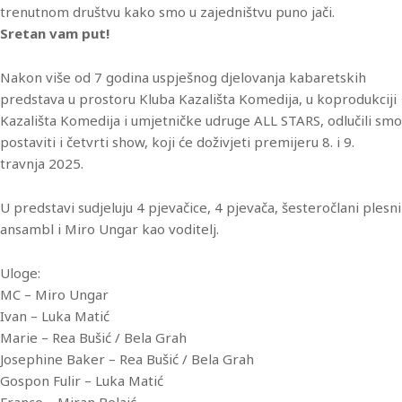
trenutnom društvu kako smo u zajedništvu puno jači.
Sretan vam put!
Nakon više od 7 godina uspješnog djelovanja kabaretskih
predstava u prostoru Kluba Kazališta Komedija, u koprodukciji
Kazališta Komedija i umjetničke udruge ALL STARS, odlučili smo
postaviti i četvrti show, koji će doživjeti premijeru 8. i 9.
travnja 2025.
U predstavi sudjeluju 4 pjevačice, 4 pjevača, šesteročlani plesni
ansambl i Miro Ungar kao voditelj.
Uloge:
MC – Miro Ungar
Ivan – Luka Matić
Marie – Rea Bušić / Bela Grah
Josephine Baker – Rea Bušić / Bela Grah
Gospon Fulir – Luka Matić
Franco – Miran Belaić