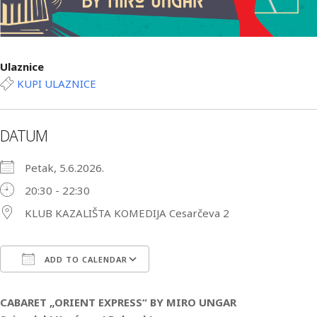
Ulaznice
KUPI ULAZNICE
DATUM
Petak, 5.6.2026.
20:30 - 22:30
KLUB KAZALIŠTA KOMEDIJA Cesarčeva 2
ADD TO CALENDAR
Download ICS
Google Calendar
iCa
CABARET „ORIENT EXPRESS“ BY MIRO UNGAR