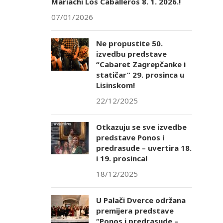
Mariachi Los Caballeros 8. 1. 2026.!
07/01/2026
Ne propustite 50.
izvedbu predstave
“Cabaret Zagrepčanke i
statičar” 29. prosinca u
Lisinskom!
22/12/2025
Otkazuju se sve izvedbe
predstave Ponos i
predrasude – uvertira 18.
i 19. prosinca!
18/12/2025
U Palači Dverce održana
premijera predstave
“Ponos i predrasude –