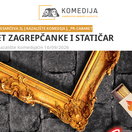
ESARČEVA 2)
,
[ KAZALIŠTE KOMEDIJA ]
,
_PR-CABARET
RET ZAGREPČANKE I STATIČAR
azalište Komedija
On 16/09/2026