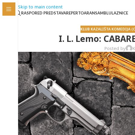
Skip to main content
RASPORED PREDSTAVA
REPERTOAR
ANSAMBL
ULAZNICE
KLUB KAZALIŠTA KOMEDIJA (C
I. L. Lemo: CABA
Posted by
K