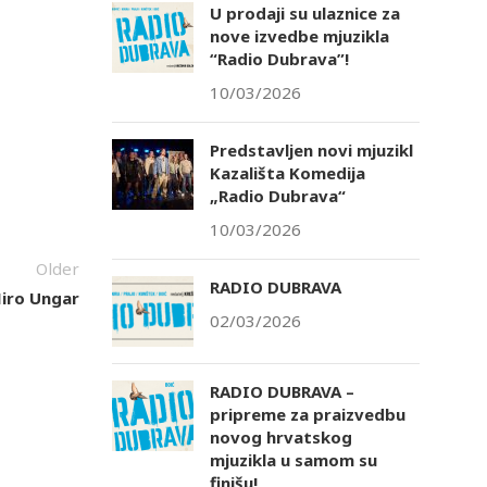
U prodaji su ulaznice za
nove izvedbe mjuzikla
“Radio Dubrava”!
10/03/2026
tlook Live
Predstavljen novi mjuzikl
Kazališta Komedija
„Radio Dubrava“
10/03/2026
Older
RADIO DUBRAVA
Miro Ungar
02/03/2026
RADIO DUBRAVA –
pripreme za praizvedbu
novog hrvatskog
mjuzikla u samom su
finišu!