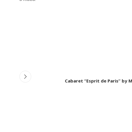
iCalendar
Office 365
Ou
Cabaret “Esprit de Paris” by 