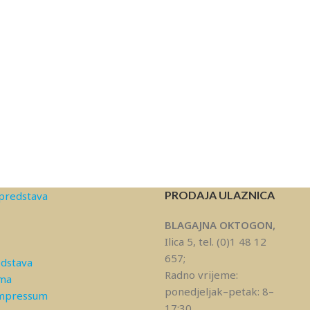
PRODAJA ULAZNICA
predstava
BLAGAJNA OKTOGON,
Ilica 5, tel. (0)1 48 12
657;
edstava
Radno vrijeme:
ama
ponedjeljak–petak: 8–
Impressum
17:30