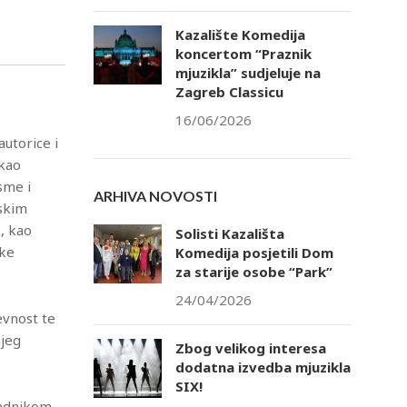
Kazalište Komedija
koncertom “Praznik
mjuzikla” sudjeluje na
Zagreb Classicu
16/06/2026
utorice i
 kao
sme i
ARHIVA NOVOSTI
skim
, kao
Solisti Kazališta
čke
Komedija posjetili Dom
za starije osobe “Park”
tlook Live
24/04/2026
ževnost te
njeg
Zbog velikog interesa
dodatna izvedba mjuzikla
SIX!
radnikom