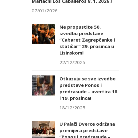
Mariachi Los Caballeros 8. 1. 2026.!
07/01/2026
Ne propustite 50.
izvedbu predstave
“Cabaret Zagrepčanke i
statičar” 29. prosinca u
Lisinskom!
22/12/2025
Otkazuju se sve izvedbe
predstave Ponos i
predrasude – uvertira 18.
i 19. prosinca!
18/12/2025
U Palači Dverce održana
premijera predstave
“Ponos i predrasude –