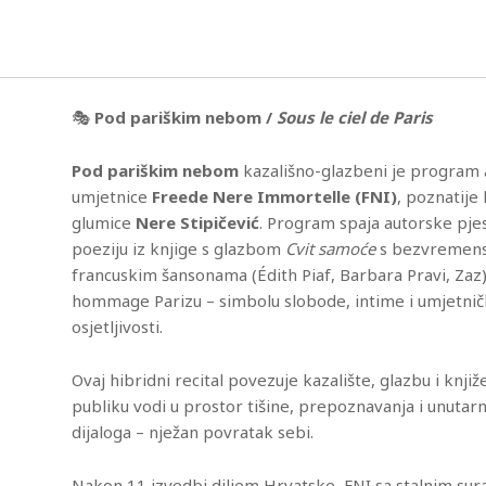
🎭
Pod pariškim nebom /
Sous le ciel de Paris
Pod pariškim nebom
kazališno-glazbeni je program a
umjetnice
Freede Nere Immortelle (FNI)
, poznatije
glumice
Nere Stipičević
. Program spaja autorske pje
poeziju iz knjige s glazbom
Cvit samoće
s bezvremen
francuskim šansonama (Édith Piaf, Barbara Pravi, Zaz)
hommage Parizu – simbolu slobode, intime i umjetni
osjetljivosti.
iCalendar
Office 365
Ou
Ovaj hibridni recital povezuje kazalište, glazbu i knji
publiku vodi u prostor tišine, prepoznavanja i unutar
dijaloga – nježan povratak sebi.
Nakon 11 izvedbi diljem Hrvatske, FNI sa stalnim su