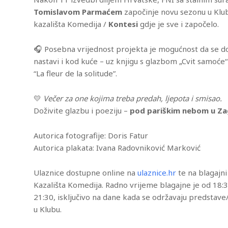
Tomislavom Parmaćem
započinje novu sezonu u Klu
kazališta Komedija /
Kontesi
gdje je sve i započelo.
🎧 Posebna vrijednost projekta je mogućnost da se do
nastavi i kod kuće – uz knjigu s glazbom „Cvit samoće“
“La fleur de la solitude”.
💛
Večer za one kojima treba predah, ljepota i smisao.
Doživite glazbu i poeziju –
pod pariškim nebom u Z
Autorica fotografije: Doris Fatur
Autorica plakata: Ivana Radovniković Marković
Ulaznice dostupne online na
ulaznice.hr
te na blagajni
Kazališta Komedija. Radno vrijeme blagajne je od 18:
21:30, isključivo na dane kada se održavaju predstav
u Klubu.