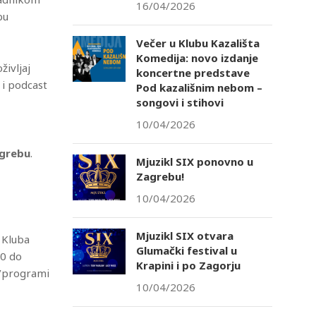
16/04/2026
bu
Večer u Klubu Kazališta
Komedija: novo izdanje
življaj
koncertne predstave
 i podcast
Pod kazališnim nebom –
songovi i stihovi
10/04/2026
agrebu
.
Mjuzikl SIX ponovno u
Zagrebu!
10/04/2026
Mjuzikl SIX otvara
 Kluba
Glumački festival u
30 do
Krapini i po Zagorju
e/programi
10/04/2026