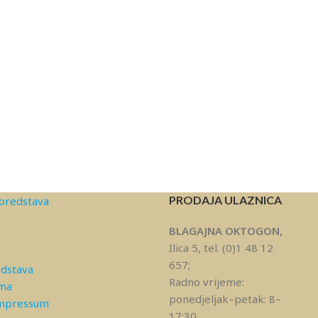
PRODAJA ULAZNICA
predstava
BLAGAJNA OKTOGON,
Ilica 5, tel. (0)1 48 12
657;
edstava
Radno vrijeme:
ama
ponedjeljak–petak: 8–
Impressum
17:30