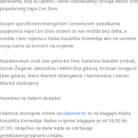
adresama, koji su ujedno i veliki obožavatelji izričaja nekoć vrlo
popularnog Vaya Con Dios.
Svojim specificnim/energičnim i emotivnim izvedbama
uspjesnica Vaya Con Dios ostavit će vas možda bez daha, a
možda i bez mjesta u Klubu Kazališta Komedija ako ne uzmete
svoju kartu za koncert na vrijeme.
Nazaboravan zvuk ove petorke čine; Katarina Vukadin (vokal),
Goran Žegarac (akustična i električna gitara), Kristian Gregurić
(bas gitara), Maro Market (klavijature i harmonika) i Goran
Markić (bubnjevi).
Veselimo se Vašem dolasku!
Ulaznice dostupne online na
ulaznice.hr
te na blagajni Kluba
Kazališta Komedija. Radno vrijeme blagajne je od 18:30 do
21:30, isključivo na dane kada se održavaju
predstave/programi u Klubu.