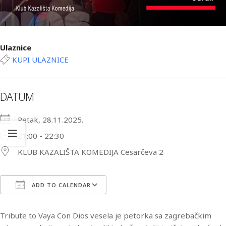
Ulaznice
KUPI ULAZNICE
DATUM
Petak, 28.11.2025.
21:00 - 22:30
KLUB KAZALIŠTA KOMEDIJA Cesarčeva 2
ADD TO CALENDAR
Download ICS
Google Calendar
iCa
Tribute to Vaya Con Dios vesela je petorka sa zagrebačkim