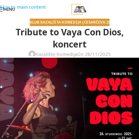
Skip to main content
MENU
KLUB KAZALIŠTA KOMEDIJA (CESARČEVA 2)
Tribute to Vaya Con Dios,
koncert
Kazalište Komedija
On 28/11/2025