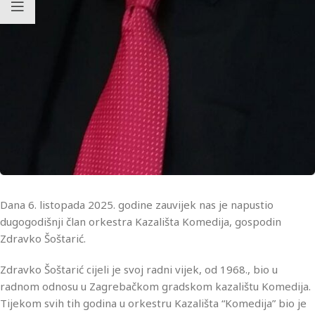
Dana 6. listopada 2025. godine zauvijek nas je napustio
dugogodišnji član orkestra Kazališta Komedija, gospodin
Zdravko Šoštarić.
Zdravko Šoštarić cijeli je svoj radni vijek, od 1968., bio u
radnom odnosu u Zagrebačkom gradskom kazalištu Komedija.
Tijekom svih tih godina u orkestru Kazališta “Komedija” bio je