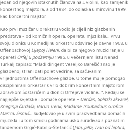
jedan od njegovih istaknutih članova na I. violini, kao zamjenik
koncertnog majstora, a od 1984. do odlaska u mirovinu 1999.
kao koncertni majstor.
Kao prvi muzičar u orekstru vodio je cijeli niz glazbenih
predstava – od komičnih opera, opereta, mjuzikala… Prvu
svoju dionicu u Komedijinu orkestru odsvirao je davne 1968. u
Offenbachovoj
Lijepoj Heleni
, da bi za njegovo muziciranje u
opereti
Orfej u podzemlju
1985. u Večernjem listu Nenad
Turkalj zapisao: “Mladi dirigent Veseljko Barešić znao je
glazbenoj strani dati polet vedrine, sa sačuvanim
vrijednostima Offenbachove glazbe. U tome mu je pomogao
disciplinirani orkestar s vrlo dobrim koncertnim majstorom
Zdravkom Šoštarićem u dionici Orfejeve violine…”. Redaju se
najljepše svjetske i domaće operete –
Đerdan, Splitski akvarel,
Kneginja čardaša, Barun Trenk, Madame Troubadour, Grofica
Marica, Šišmiš…
Sudjelovao je u svim praizvedbama domaćih
mjuzikla i u tom smislu godinama usko surađivao s poznatim
tandemom Grgić-Kabiljo-Štefančić (
Jata, Jalta, Ivan od leptira,