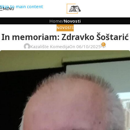
Skip to main content
MENU
Home
/
Novosti
NOVOSTI
In memoriam: Zdravko Šoštarić
0
Kazalište Komedija
On 06/10/2025