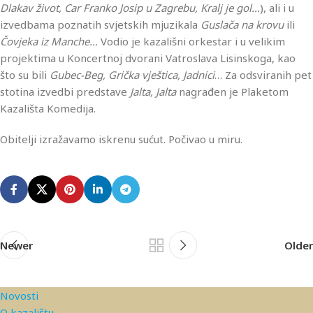
Dlakav život, Car Franko Josip u Zagrebu, Kralj je gol…
), ali i u
izvedbama poznatih svjetskih mjuzikala
Guslača na krovu
ili
Čovjeka iz Manche…
Vodio je kazališni orkestar i u velikim
projektima u Koncertnoj dvorani Vatroslava Lisinskoga, kao
što su bili
Gubec-Beg, Grička vještica, Jadnici
… Za odsviranih pet
stotina izvedbi predstave
Jalta, Jalta
nagrađen je Plaketom
Kazališta Komedija.
Obitelji izražavamo iskrenu sućut. Počivao u miru.
Newer
Older
Novosti
O kazalištu