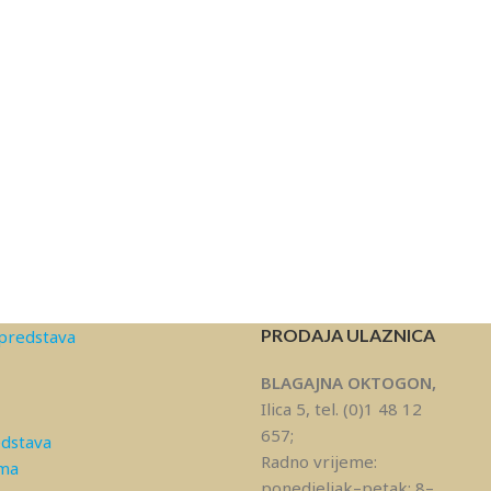
PRODAJA ULAZNICA
predstava
BLAGAJNA OKTOGON,
Ilica 5, tel. (0)1 48 12
657;
edstava
Radno vrijeme:
ama
ponedjeljak–petak: 8–