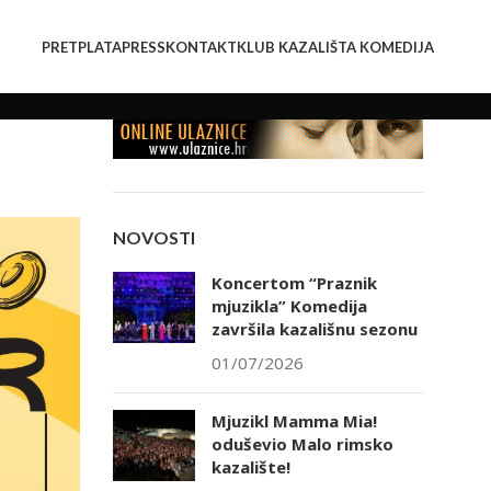
PRETPLATA
PRESS
KONTAKT
KLUB KAZALIŠTA KOMEDIJA
NOVOSTI
Koncertom “Praznik
mjuzikla” Komedija
završila kazališnu sezonu
01/07/2026
Mjuzikl Mamma Mia!
oduševio Malo rimsko
kazalište!