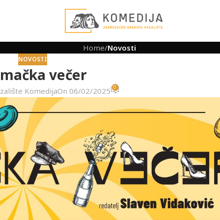
Home
/
Novosti
NOVOSTI
mačka večer
0
zalište Komedija
On 06/02/2025