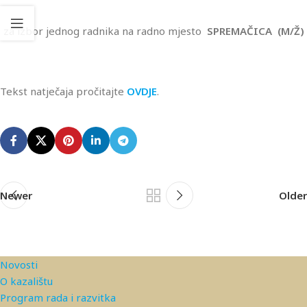
za izbor jednog radnika na radno mjesto
SPREMAČICA (M/Ž)
Tekst natječaja pročitajte
OVDJE
.
Newer
Older
Novosti
O kazalištu
Program rada i razvitka