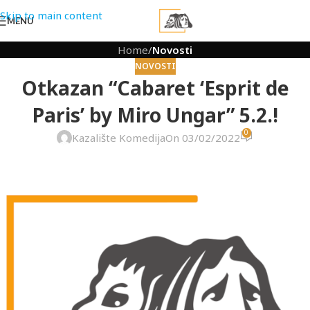
Skip to main content
MENU
Home
/
Novosti
NOVOSTI
Otkazan “Cabaret ‘Esprit de
Paris’ by Miro Ungar” 5.2.!
0
Kazalište Komedija
On 03/02/2022