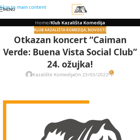
Skip to main content
MENU
Home
/
Klub Kazališta Komedija
KLUB KAZALIŠTA KOMEDIJA
,
NOVOSTI
Otkazan koncert “Caiman
Verde: Buena Vista Social Club”
24. ožujka!
0
Kazalište Komedija
On 23/03/2022