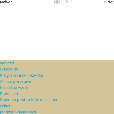
Newer
Older
Novosti
O kazalištu
Program rada i razvitka
Arhiva predstava
Kazališno vijeće
Pravni akti
Pravo na pristup informacijama
Odluke
Jednostavna nabava