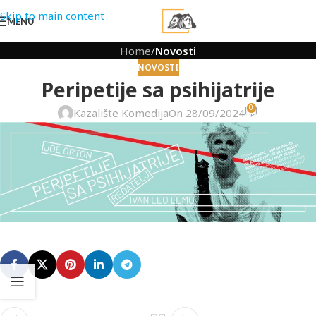
Skip to main content
MENU
Home
/
Novosti
NOVOSTI
Peripetije sa psihijatrije
0
Kazalište Komedija
On 28/09/2024