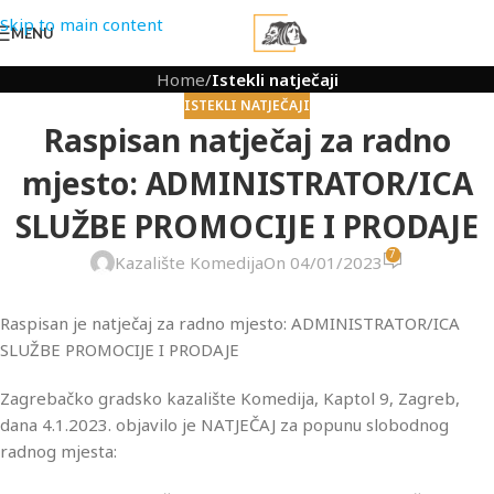
Skip to main content
MENU
Home
/
Istekli natječaji
ISTEKLI NATJEČAJI
Raspisan natječaj za radno
mjesto: ADMINISTRATOR/ICA
SLUŽBE PROMOCIJE I PRODAJE
7
Kazalište Komedija
On 04/01/2023
Raspisan je natječaj za radno mjesto: ADMINISTRATOR/ICA
SLUŽBE PROMOCIJE I PRODAJE
Zagrebačko gradsko kazalište Komedija, Kaptol 9, Zagreb,
dana 4.1.2023. objavilo je NATJEČAJ za popunu slobodnog
radnog mjesta: