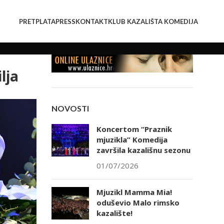
PRETPLATA
PRESS
KONTAKT
KLUB KAZALIŠTA KOMEDIJA
lja
NOVOSTI
Koncertom “Praznik
mjuzikla” Komedija
završila kazališnu sezonu
01/07/2026
Mjuzikl Mamma Mia!
oduševio Malo rimsko
kazalište!