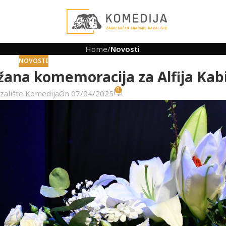
Home
/
Novosti
NOVOSTI
žana komemoracija za Alfija Kabi
0
zalište Komedija
On 07/04/2025