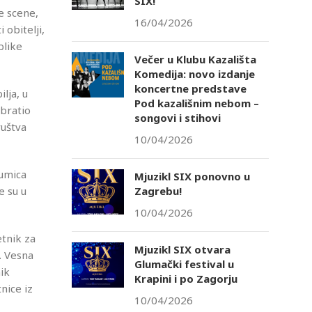
SIX!
ne scene,
16/04/2026
 obitelji,
blike
Večer u Klubu Kazališta
Komedija: novo izdanje
koncertne predstave
lja, u
Pod kazališnim nebom –
obratio
songovi i stihovi
ruštva
10/04/2026
lumica
Mjuzikl SIX ponovno u
Zagrebu!
e su u
10/04/2026
tnik za
Mjuzikl SIX otvara
. Vesna
Glumački festival u
ik
Krapini i po Zagorju
nice iz
10/04/2026