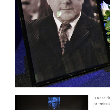
U Kazališ
preminulo