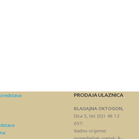
PRODAJA ULAZNICA
predstava
BLAGAJNA OKTOGON,
Ilica 5, tel. (0)1 48 12
657;
edstava
Radno vrijeme:
ama
ponedjeljak–petak: 8–