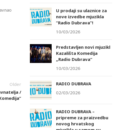
ravnao
U prodaji su ulaznice za
nove izvedbe mjuzikla
“Radio Dubrava”!
10/03/2026
Predstavljen novi mjuzikl
Kazališta Komedija
„Radio Dubrava“
10/03/2026
RADIO DUBRAVA
Older
avnatelja /
02/03/2026
“Komedija”
RADIO DUBRAVA –
pripreme za praizvedbu
novog hrvatskog
mjuzikla u samom su