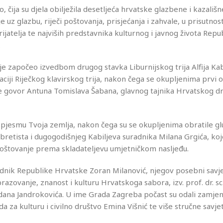
jo, čija su djela obilježila desetljeća hrvatske glazbene i kazališ
e uz glazbu, riječi poštovanja, prisjećanja i zahvale, u prisutnosti
rijatelja te najviših predstavnika kulturnog i javnog života Repu
.
e započeo izvedbom drugog stavka Liburnijskog trija Alfija Kabi
aciji Riječkog klavirskog trija, nakon čega se okupljenima prvi 
o je govor Antuna Tomislava Šabana, glavnog tajnika Hrvatskog d
 pjesmu Tvoja zemlja, nakon čega su se okupljenima obratile g
ibretista i dugogodišnjeg Kabiljeva suradnika Milana Grgića, koj
 poštovanje prema skladateljevu umjetničkom nasljeđu.
ednik Republike Hrvatske Zoran Milanović, njegov posebni savje
azovanje, znanost i kulturu Hrvatskoga sabora, izv. prof. dr. sc
dana Jandrokovića. U ime Grada Zagreba počast su odali zamjen
za kulturu i civilno društvo Emina Višnić te više stručne savjet