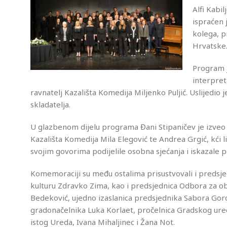
Alfi Kabil
ispraćen j
kolega, p
Hrvatske
Program j
interpret
ravnatelj Kazališta Komedija Miljenko Puljić. Uslijedi
skladatelja.
U glazbenom dijelu programa Đani Stipaničev je izveo
Kazališta Komedija Mila Elegović te Andrea Grgić, kći l
svojim govorima podijelile osobna sjećanja i iskazale
Komemoraciji su među ostalima prisustvovali i predsj
kulturu Zdravko Zima, kao i predsjednica Odbora za obr
Bedeković, ujedno izaslanica predsjednika Sabora Gor
gradonačelnika Luka Korlaet, pročelnica Gradskog ureda 
istog Ureda, Ivana Mihaljinec i Žana Not.