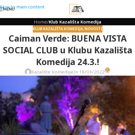
Skip to main content
MENU
Home
/
Klub Kazališta Komedija
KLUB KAZALIŠTA KOMEDIJA
,
NOVOSTI
Caiman Verde: BUENA VISTA
SOCIAL CLUB u Klubu Kazališta
Komedija 24.3.!
0
Kazalište Komedija
On 18/03/2022