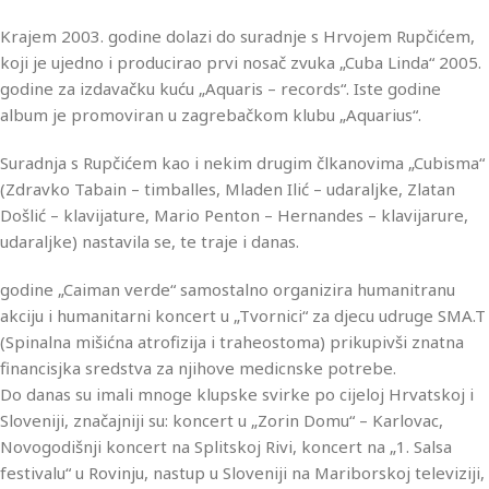
Krajem 2003. godine dolazi do suradnje s Hrvojem Rupčićem,
koji je ujedno i producirao prvi nosač zvuka „Cuba Linda“ 2005.
godine za izdavačku kuću „Aquaris – records“. Iste godine
album je promoviran u zagrebačkom klubu „Aquarius“.
Suradnja s Rupčićem kao i nekim drugim člkanovima „Cubisma“
(Zdravko Tabain – timballes, Mladen Ilić – udaraljke, Zlatan
Došlić – klavijature, Mario Penton – Hernandes – klavijarure,
udaraljke) nastavila se, te traje i danas.
godine „Caiman verde“ samostalno organizira humanitranu
akciju i humanitarni koncert u „Tvornici“ za djecu udruge SMA.T
(Spinalna mišićna atrofizija i traheostoma) prikupivši znatna
financisjka sredstva za njihove medicnske potrebe.
Do danas su imali mnoge klupske svirke po cijeloj Hrvatskoj i
Sloveniji, značajniji su: koncert u „Zorin Domu“ – Karlovac,
Novogodišnji koncert na Splitskoj Rivi, koncert na „1. Salsa
festivalu“ u Rovinju, nastup u Sloveniji na Mariborskoj televiziji,