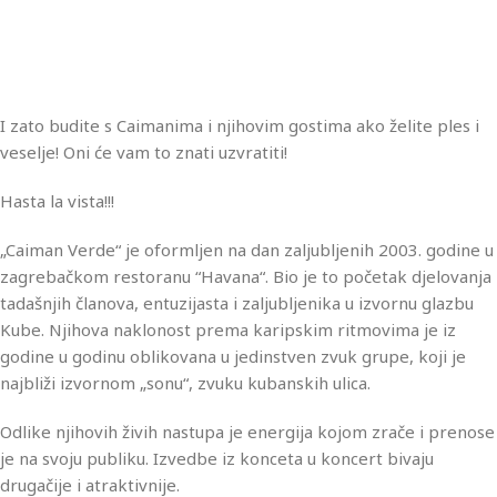
I zato budite s Caimanima i njihovim gostima ako želite ples i
veselje! Oni će vam to znati uzvratiti!
Hasta la vista!!!
„Caiman Verde“ je oformljen na dan zaljubljenih 2003. godine u
zagrebačkom restoranu “Havana“. Bio je to početak djelovanja
tadašnjih članova, entuzijasta i zaljubljenika u izvornu glazbu
Kube. Njihova naklonost prema karipskim ritmovima je iz
godine u godinu oblikovana u jedinstven zvuk grupe, koji je
najbliži izvornom „sonu“, zvuku kubanskih ulica.
Odlike njihovih živih nastupa je energija kojom zrače i prenose
je na svoju publiku. Izvedbe iz konceta u koncert bivaju
drugačije i atraktivnije.