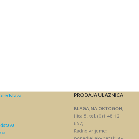
PRODAJA ULAZNICA
predstava
BLAGAJNA OKTOGON,
Ilica 5, tel. (0)1 48 12
657;
edstava
Radno vrijeme:
ama
ponedjeljak–petak: 8–