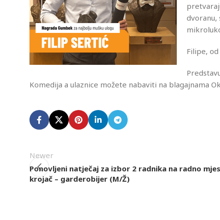
pretvaraj
dvoranu, 
mikroluko
Filipe, od
Predstav
Komedija a ulaznice možete nabaviti na blagajnama Ok
Newer
Ponovljeni natječaj za izbor 2 radnika na radno mje
krojač – garderobijer (M/Ž)