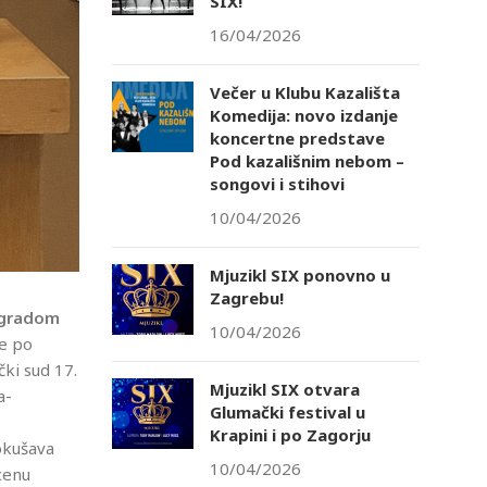
SIX!
16/04/2026
Večer u Klubu Kazališta
Komedija: novo izdanje
koncertne predstave
Pod kazališnim nebom –
songovi i stihovi
10/04/2026
Mjuzikl SIX ponovno u
Zagrebu!
gradom
10/04/2026
je po
čki sud 17.
Mjuzikl SIX otvara
a-
Glumački festival u
Krapini i po Zagorju
okušava
10/04/2026
cenu