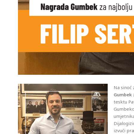
Na sinoć
Gumbek z
tesktu Pat
Gumbekov
umjetnika
Dijalogiz
izvući pr