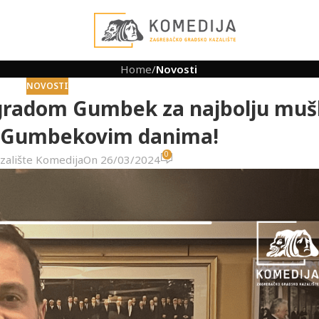
Home
/
Novosti
NOVOSTI
agradom Gumbek za najbolju mu
. Gumbekovim danima!
0
zalište Komedija
On 26/03/2024