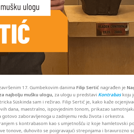
 završenim 17. Gumbekovim danima
Filip Sertić
nagrađen je
Na
a najbolju mušku ulogu,
za ulogu u predstavi
Kontrabas
koju 
ricka Süskinda sam i režirao. Filip Sertić je, kako kaže ocjenjiva
ih dana, maestralno, ispovjednim tonom, prikazao samotnjak
 gotovo zaboravljenoga u zadnjemu redu života i orkestra.
iranjem s kontrabasom kao s umjetnošću iz koje hamletovski p
ave tonove, duhovito se poigravajući strepnjama i bravurozno s