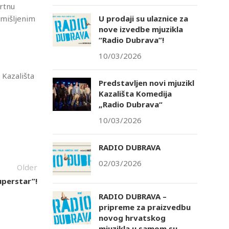
ertnu
U prodaji su ulaznice za
smišljenim
nove izvedbe mjuzikla
“Radio Dubrava”!
10/03/2026
 Kazališta
Predstavljen novi mjuzikl
Kazališta Komedija
„Radio Dubrava“
10/03/2026
RADIO DUBRAVA
02/03/2026
Older
uperstar”!
RADIO DUBRAVA –
pripreme za praizvedbu
novog hrvatskog
mjuzikla u samom su