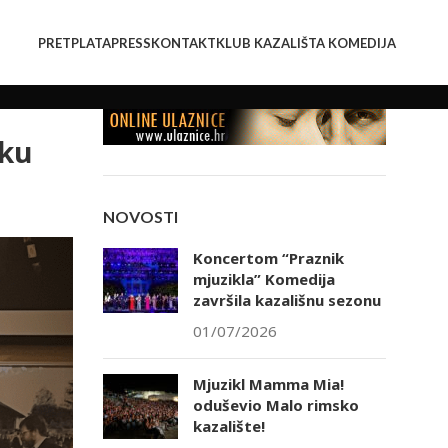
PRETPLATA
PRESS
KONTAKT
KLUB KAZALIŠTA KOMEDIJA
šku
NOVOSTI
Koncertom “Praznik
mjuzikla” Komedija
završila kazališnu sezonu
01/07/2026
Mjuzikl Mamma Mia!
oduševio Malo rimsko
kazalište!