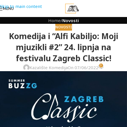
Skip to main content
MENU
Home
/
Novosti
NOVOSTI
Komedija i “Alfi Kabiljo: Moji
mjuzikli #2” 24. lipnja na
festivalu Zagreb Classic!
0
Kazalište Komedija
On 07/06/2022