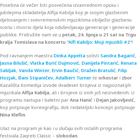
Posebna će večer biti posvećena izvanrednom opusu i
jubilejima skladatelja Alfija Kabilja koji je svojim glazbenim
djelovanjem i svevremenskim mjuziklima obilježio glazbenu
scenu i stvorio djela koja oduševljavaju generacije i generacije
publike. Pridružite nam se u
petak, 24. lipnja u 21 sat na Trgu
kralja Tomislava na koncertu “
Alfi Kabiljo: Moji mjuzikli #2
“
!
Pod ravnanjem maestra
Dinka Appelta
solisti
Sandra Bagarić
,
Jasna Bilušić
,
Vlatka Burić Dujmović
,
Danijela Pintarić
,
Renata
Sabljak
,
Vanda Winter
,
Ervin Baučić
,
Dražen Bratulić
,
Filip
Hozjak
,
Đani Stipaničev
,
Adalbert Turner
te
orkestar
i
zbor
Kazališta Komedija izvode dvadeset brojeva iz najpoznatijih
mjuzikala
Alfija Kabilja
, ali i brojeve iz onih još neizvedenih. U
programu nastupa i baletni par
Ana Hanić
i
Dejan Jakovljević
,
koji potpisuje koreografiju, dok redateljski koncept potpisuje
Nina Kleflin
.
Ulaz na program je kao i u slučaju svih ostalih programa
festivala Zagreb Classic –
slobodan
.