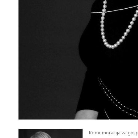
Komemoracija za gospođ