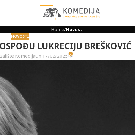
Home
/
Novosti
NOVOSTI
OSPOĐU LUKRECIJU BREŠKOVIĆ
0
zalište Komedija
On 17/02/2025