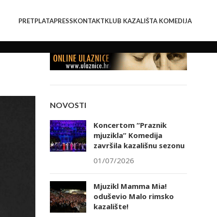
PRETPLATA
PRESS
KONTAKT
KLUB KAZALIŠTA KOMEDIJA
NOVOSTI
Koncertom “Praznik
mjuzikla” Komedija
završila kazališnu sezonu
01/07/2026
Mjuzikl Mamma Mia!
oduševio Malo rimsko
kazalište!