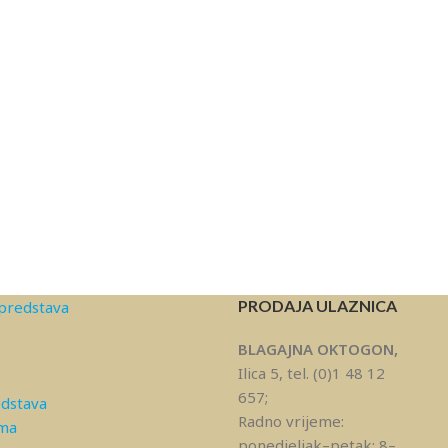
PRODAJA ULAZNICA
predstava
BLAGAJNA OKTOGON,
Ilica 5, tel. (0)1 48 12
657;
edstava
Radno vrijeme:
ama
ponedjeljak–petak: 8–