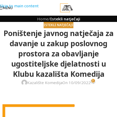
Skip to main content
MENU
Home
/
Istekli natječaji
ISTEKLI NATJEČAJI
Poništenje javnog natječaja za
davanje u zakup poslovnog
prostora za obavljanje
ugostiteljske djelatnosti u
Klubu kazališta Komedija
0
Kazalište Komedija
On 10/09/2022