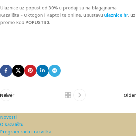
Ulaznice uz popust od 30% u prodaji su na blagajnama
Kazališta – Oktogon i Kaptol te online, u sustavu
ulaznice.hr
, uz
promo kod
POPUST30.
Newer
Older
Novosti
O kazalištu
Program rada i razvitka