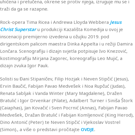
uhićena i pretučena, okrene se protiv njega, izruguje mu se i
traži da ga se razapne.
Rock-opera Tima Ricea i Andrewa Lloyda Webbera
Jesus
Christ Superstar
u produkciji Kazališta Komedija u ovoj je
inscenaciji premijerno izvedena u ožujku 2019. pod
dirigentskom palicom maestra Dinka Appelta i u režiji Damira
Lončara. Scenografiju i dizajn svjetla potpisuje Ivo Knezović,
kostimografiju Mirjana Zagorec, koreografiju Leo Mujić, a
dizajn zvuka Igor Pauk.
Solisti su Đani Stipaničev, Filip Hozjak i Neven Stipčić (Jesus),
Ervin Baučić, Fabijan Pavao Medvešek i Noa Rupčuć (Judas),
Renata Sabljak i Vanda Winter (Mary Magdalene), Dražen
Bratulić i Igor Drvenkar (Pilate), Adalbert Turner i Siniša Štork
(Caiaphas), Jan Kovačić i Sven Pocrnić (Annas), Fabijan Pavao
Medvešek, Dražan Bratulić i Fabijan Komljenović (King Herod),
Dino Antonić (Peter) te Neven Stipčić i Vjekoslav Vostrel
(Simon)., a više o predstavi pročitajte
OVDJE
.