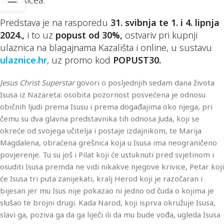
Predstava je na rasporedu
31. svibnja te 1. i 4. lipnja
2024.,
i to uz
popust od 30%,
ostvariv pri kupnji
ulaznica na blagajnama Kazališta i online, u sustavu
ulaznice.hr
, uz promo kod
POPUST30.
Jesus Christ Superstar
govori o posljednjih sedam dana života
Isusa iz Nazareta: osobita pozornost posvećena je odnosu
običnih ljudi prema Isusu i prema događajima oko njega, pri
čemu su dva glavna predstavnika tih odnosa Juda, koji se
okreće od svojega učitelja i postaje izdajnikom, te Marija
Magdalena, obraćena grešnica koja u Isusa ima neograničeno
povjerenje. Tu su još i Pilat koji će ustuknuti pred svjetinom i
osuditi Isusa premda ne vidi nikakve njegove krivice, Petar koji
će Isusa tri puta zanijekati, kralj Herod koji je razočaran i
bijesan jer mu Isus nije pokazao ni jedno od čuda o kojima je
slušao te brojni drugi. Kada Narod, koji isprva okružuje Isusa,
slavi ga, poziva ga da ga liječi ili da mu bude vođa, ugleda Isusa