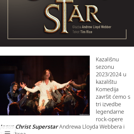
Kazališnu
sezonu
2023/2024 u
kazalištu
Komedija
završit ćemo s
tri izvedbe
legendarne
rock-opere
Jesus Christ Superstar
Andrewa Lloyda Webbera i
Tima Ricea.