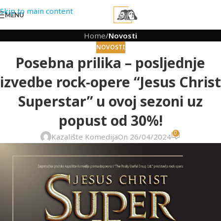
Skip to main content
MENU
Home
/
Novosti
NOVOSTI
Posebna prilika – posljednje
izvedbe rock-opere “Jesus Christ
Superstar” u ovoj sezoni uz
popust od 30%!
0
Kazalište Komedija
On 26/04/2024