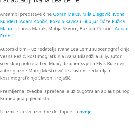
Ansambl predstave čine
Goran Malus
,
Mila Elegović
,
Ivona
Kundert
,
Adam Končić
,
Roko Sikavica
i
Filip Juričić
te
Ružica
Maurus
, Larisa Marak, Matija Škvorc, Božidar Peričić i
Adnan
Prohić.
Autorski tim – uz redatelja Ivana Lea Lemu su scenografkinja
Vesna Režić, kostimografkinja Ivana Bilandžija Billy, autor
scenskog pokreta Leo Mujić, dizajner svjetla Elvis Butković,
autor glazbe Matej Meštrović te asistent redatelja i
kostimografkinje Slaven Krejačić.
Premijerna izvedba ispraćena je uz dugotrajan aplauz punog
Komedijinog gledališta.
Ulaznice za sve izvedbe dostupne su
ovdje
.