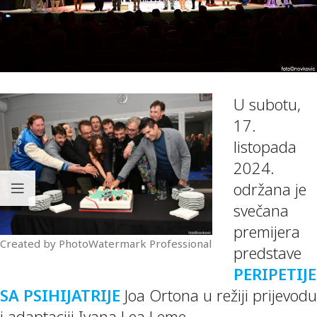
U subotu,
17.
listopada
2024.
održana je
svečana
premijera
Created by PhotoWatermark Professional
predstave
PERIPETIJE
SA PSIHIJATRIJE
Joa Ortona u režiji prijevodu
i adaptaciji Ivana Lea Leme.