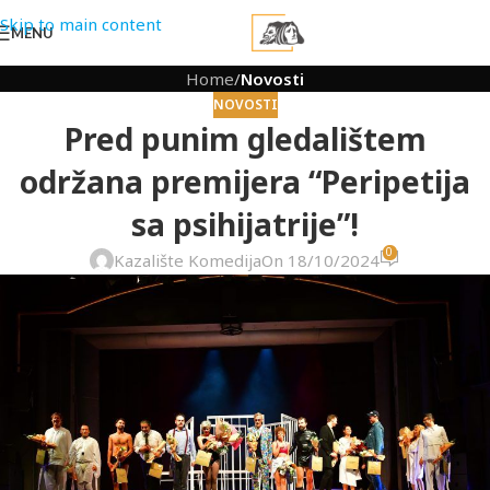
Skip to main content
MENU
Home
/
Novosti
NOVOSTI
Pred punim gledalištem
održana premijera “Peripetija
sa psihijatrije”!
0
Kazalište Komedija
On 18/10/2024