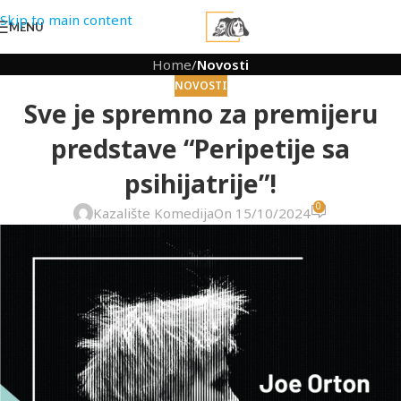
Skip to main content
MENU
Home
/
Novosti
NOVOSTI
Sve je spremno za premijeru
predstave “Peripetije sa
psihijatrije”!
0
Kazalište Komedija
On 15/10/2024