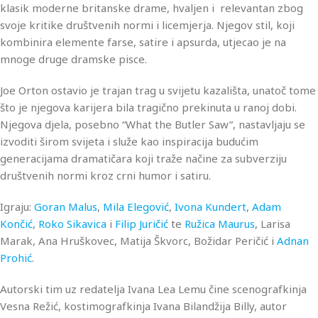
klasik moderne britanske drame, hvaljen i relevantan zbog
svoje kritike društvenih normi i licemjerja. Njegov stil, koji
kombinira elemente farse, satire i apsurda, utjecao je na
mnoge druge dramske pisce.
Joe Orton ostavio je trajan trag u svijetu kazališta, unatoč tome
što je njegova karijera bila tragično prekinuta u ranoj dobi.
Njegova djela, posebno “What the Butler Saw”, nastavljaju se
izvoditi širom svijeta i služe kao inspiracija budućim
generacijama dramatičara koji traže načine za subverziju
društvenih normi kroz crni humor i satiru.
Igraju:
Goran Malus
,
Mila Elegović
,
Ivona Kundert
,
Adam
Končić
,
Roko Sikavica
i
Filip Juričić
te
Ružica Maurus
, Larisa
Marak, Ana Hruškovec, Matija Škvorc, Božidar Peričić i
Adnan
Prohić
.
Autorski tim uz redatelja Ivana Lea Lemu čine scenografkinja
Vesna Režić, kostimografkinja Ivana Bilandžija Billy, autor