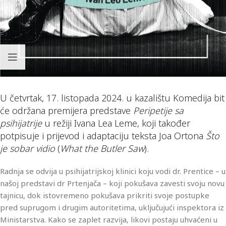
U četvrtak, 17. listopada 2024. u kazalištu Komedija bit
će održana premijera predstave
Peripetije sa
psihijatrije
u režiji Ivana Lea Leme, koji također
potpisuje i prijevod i adaptaciju teksta Joa Ortona
Što
je sobar vidio
(
What the Butler Saw
).
Radnja se odvija u psihijatrijskoj klinici koju vodi dr. Prentice – u
našoj predstavi dr Prtenjača – koji pokušava zavesti svoju novu
tajnicu, dok istovremeno pokušava prikriti svoje postupke
pred suprugom i drugim autoritetima, uključujući inspektora iz
Ministarstva. Kako se zaplet razvija, likovi postaju uhvaćeni u