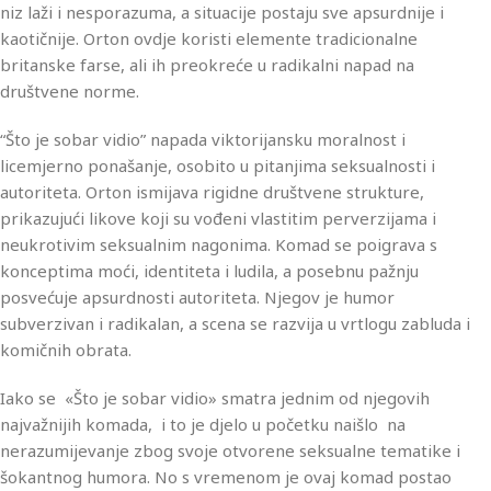
niz laži i nesporazuma, a situacije postaju sve apsurdnije i
kaotičnije. Orton ovdje koristi elemente tradicionalne
britanske farse, ali ih preokreće u radikalni napad na
društvene norme.
“Što je sobar vidio” napada viktorijansku moralnost i
licemjerno ponašanje, osobito u pitanjima seksualnosti i
autoriteta. Orton ismijava rigidne društvene strukture,
prikazujući likove koji su vođeni vlastitim perverzijama i
neukrotivim seksualnim nagonima. Komad se poigrava s
konceptima moći, identiteta i ludila, a posebnu pažnju
posvećuje apsurdnosti autoriteta. Njegov je humor
subverzivan i radikalan, a scena se razvija u vrtlogu zabluda i
komičnih obrata.
Iako se «Što je sobar vidio» smatra jednim od njegovih
najvažnijih komada, i to je djelo u početku naišlo na
nerazumijevanje zbog svoje otvorene seksualne tematike i
šokantnog humora. No s vremenom je ovaj komad postao