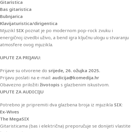
Gitaristica
Bas gitaristica
Bubnjarica
Klavijaturistica/dirigentica
Mjuzikl
SIX
poznat je po modernom pop-rock zvuku i
energičnoj izvedbi uživo, a bend igra ključnu ulogu u stvaranju
atmosfere ovog mjuzikla.
UPUTE ZA PRIJAVU:
Prijave su otvorene do
srijede, 26. ožujka 2025.
Prijavu poslati na e-mail:
audicija@komedija.hr
Obavezno priložiti
životopis
s glazbenim iskustvom.
UPUTE ZA AUDICIJU
Potrebno je pripremiti dva glazbena broja iz mjuzikla
SIX
:
Ex-Wives
The MegaSIX
Gitaristicama (bas i električna) preporučuje se donijeti vlastite