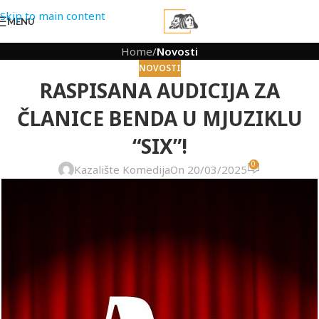
Skip to main content
MENU
Home
/
Novosti
NOVOSTI
RASPISANA AUDICIJA ZA
ČLANICE BENDA U MJUZIKLU
“SIX”!
0
Kazalište Komedija
On 20/03/2025