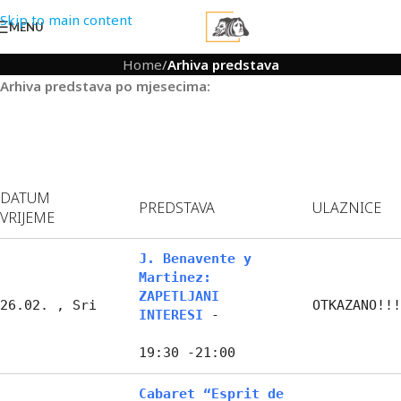
Skip to main content
MENU
Home
/
Arhiva predstava
Arhiva predstava po mjesecima:
DATUM
PREDSTAVA
ULAZNICE
VRIJEME
J. Benavente y
Martinez:
ZAPETLJANI
26.02. , Sri
OTKAZANO!!!
INTERESI
-
19:30 -21:00
Cabaret “Esprit de