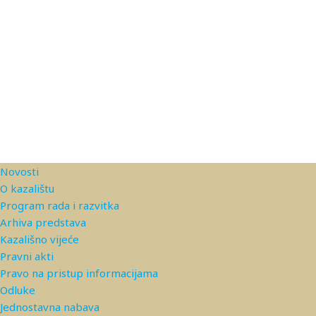
Novosti
O kazalištu
Program rada i razvitka
Arhiva predstava
Kazališno vijeće
Pravni akti
Pravo na pristup informacijama
Odluke
Jednostavna nabava