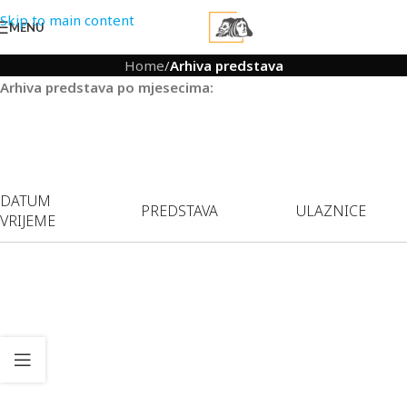
Skip to main content
MENU
Home
/
Arhiva predstava
Arhiva predstava po mjesecima:
DATUM
PREDSTAVA
ULAZNICE
VRIJEME